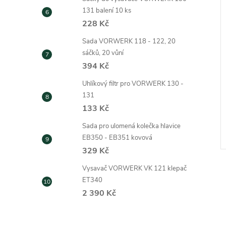
131 balení 10 ks
228 Kč
Sada VORWERK 118 - 122, 20
sáčků, 20 vůní
394 Kč
Uhlíkový filtr pro VORWERK 130 -
vysavače VORWERK
Sáčky do vysavače VORWERK
131
ení 6 ks, včetně
140/150 balení 12 ks s filtrem
133 Kč
778 Kč
ZOBRAZIT
ZOBRAZIT
Sada pro ulomená kolečka hlavice
Skladem
EB350 - EB351 kovová
Kód:
335
Kód:
344
329 Kč
Vysavač VORWERK VK 121 klepač
ET340
2 390 Kč