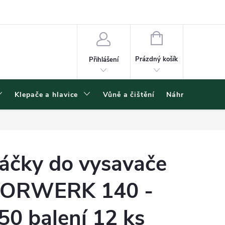
ínky ochrany osobních údajů
NÁKUPNÍ
KOŠÍK
Prázdný košík
Přihlášení
Klepače a hlavice
Vůně a čištění
Náhradní díly
áčky do vysavače
ORWERK 140 -
50 balení 12 ks