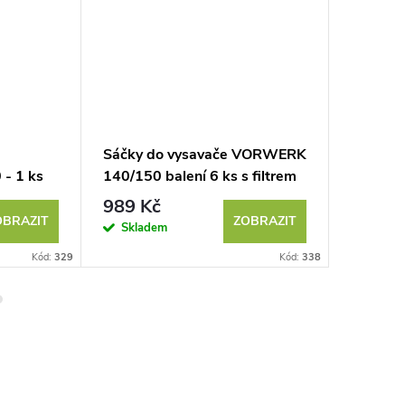
Sáčky do vysavače VORWERK
Sáčky 
- 1 ks
140/150 balení 6 ks s filtrem
140 - 1
989 Kč
286 K
OBRAZIT
ZOBRAZIT
Skladem
Sklad
Kód:
329
Kód:
338