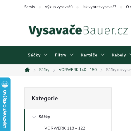
Přejít
Servis
Výkup vysavačů
Jak vybrat vysavač?
O 
na
obsah
Sáčky
Filtry
Kartáče
Kabely
Sáčky
VORWERK 140 - 150
Sáčky do vys
Domů
P
Přeskočit
Kategorie
kategorie
o
Sáčky
s
VORWERK 118 - 122