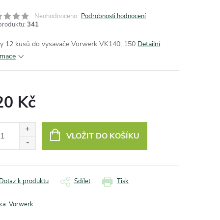
Neohodnoceno
Podrobnosti hodnocení
produktu:
341
y 12 kusů do vysavače Vorwerk VK140, 150
Detailní
rmace
20 Kč
ná
:
VLOŽIT DO KOŠÍKU
Dotaz k produktu
Sdílet
Tisk
ka:
Vorwerk