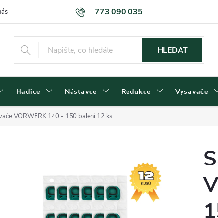
773 090 035
nás
Kontakty
Dodací podmínky
Obchodní podmínky
Podm
HLEDAT
Hadice
Nástavce
Redukce
Vysavače
avače VORWERK 140 - 150 balení 12 ks
S
V
1