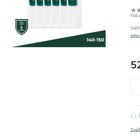
Kód 
Sáčk
info
5
Měr
cena
Znač