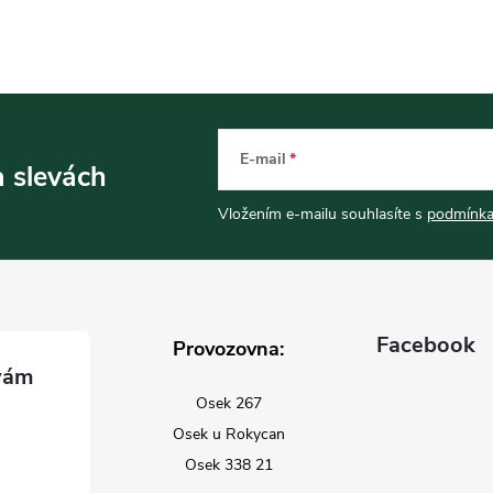
E-mail
a slevách
Vložením e-mailu souhlasíte s
podmínka
Facebook
Provozovna:
Osek 267
Osek u Rokycan
Osek 338 21