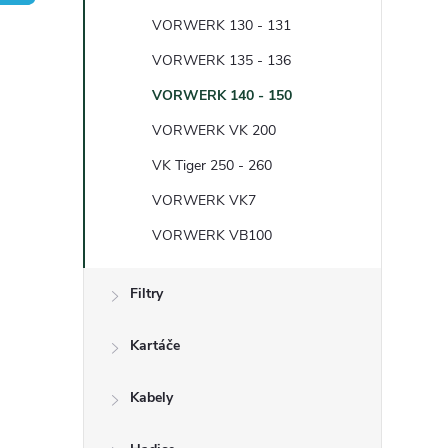
t
VORWERK 130 - 131
r
VORWERK 135 - 136
VORWERK 140 - 150
a
VORWERK VK 200
n
VK Tiger 250 - 260
VORWERK VK7
n
VORWERK VB100
í
Filtry
p
Kartáče
a
Kabely
n