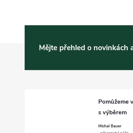
Z
Mějte přehled o novinkách
á
p
a
t
í
Michal Bauer