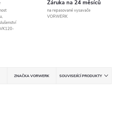
e
Záruka na 24 měsíců
nost
na repasované vysavače
u,
VORWERK
slušenství
o VK120-
ZNAČKA
VORWERK
SOUVISEJÍCÍ PRODUKTY