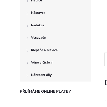
Hadice
e
Nástavce
l
Redukce
Vysavače
Klepače a hlavice
Vůně a čištění
Náhradní díly
PŘIJÍMÁME ONLINE PLATBY
-