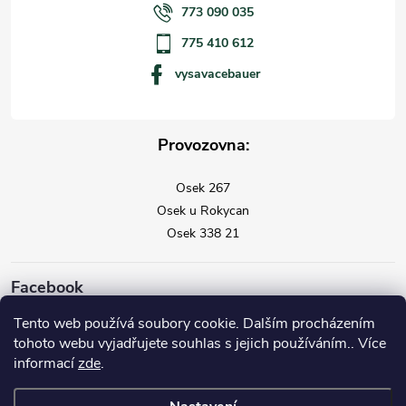
773 090 035
775 410 612
vysavacebauer
Provozovna:
Osek 267
Osek u Rokycan
Osek 338 21
Facebook
Tento web používá soubory cookie. Dalším procházením
tohoto webu vyjadřujete souhlas s jejich používáním.. Více
informací
zde
.