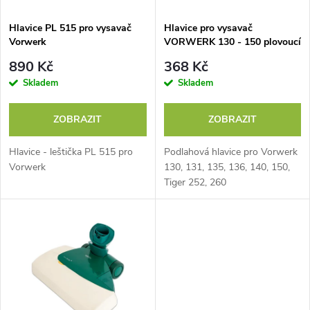
í
s
p
Hlavice PL 515 pro vysavač
Hlavice pro vysavač
Vorwerk
VORWERK 130 - 150 plovoucí
p
podlahy
r
890 Kč
368 Kč
r
Skladem
Skladem
o
o
ZOBRAZIT
ZOBRAZIT
d
d
Hlavice - leštička PL 515 pro
Podlahová hlavice pro Vorwerk
u
Vorwerk
130, 131, 135, 136, 140, 150,
Tiger 252, 260
u
k
k
t
t
ů
ů