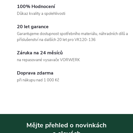
v
100% Hodnocení
Důkaz kvality a spolehlivosti
l
20 let garance
á
Garantujeme dostupnost spotřebního materiálu, náhradních dílů a
příslušenství na dalších 20 let pro VK120-136
d
Záruka na 24 měsíců
a
na repasované vysavače VORWERK
c
Doprava zdarma
í
při nákupu nad 1 000 Kč
p
r
v
Mějte přehled o novinkách
k