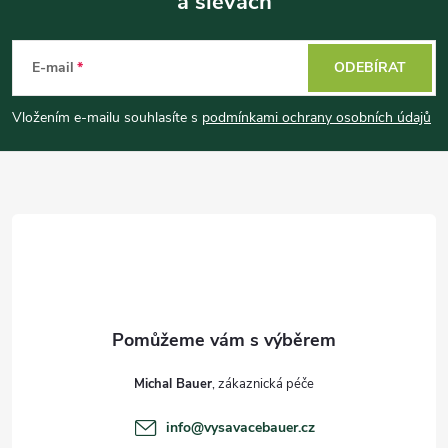
a slevách
Z
y
v
á
E-mail
ODEBÍRAT
ý
p
Vložením e-mailu souhlasíte s
podmínkami ochrany osobních údajů
p
a
i
t
s
u
í
Michal Bauer
info
@
vysavacebauer.cz