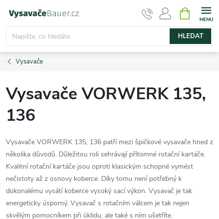
Přejít
NÁKUPNÍ
KOŠÍK
na
obsah
HLEDAT
Vysavače
Vysavače VORWERK 135,
136
Vysavače VORWERK 135, 136 patří mezi špičkové vysavače hned z
několika důvodů. Důležitou roli sehrávají přítomné rotační kartáče.
Kvalitní rotační kartáče jsou oproti klasickým schopné vymést
nečistoty až z osnovy koberce. Díky tomu není potřebný k
dokonalému vysátí koberce vysoký sací výkon. Vysavač je tak
energeticky úsporný. Vysavač s rotačním válcem je tak nejen
skvělým pomocníkem při úklidu, ale také s ním ušetříte.