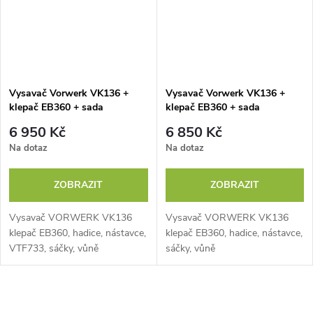
Vysavač Vorwerk VK136 +
Vysavač Vorwerk VK136 +
klepač EB360 + sada
klepač EB360 + sada
příslušenství
6 950 Kč
6 850 Kč
Na dotaz
Na dotaz
ZOBRAZIT
ZOBRAZIT
Vysavač VORWERK VK136
Vysavač VORWERK VK136
klepač EB360, hadice, nástavce,
klepač EB360, hadice, nástavce,
VTF733, sáčky, vůně
sáčky, vůně
O