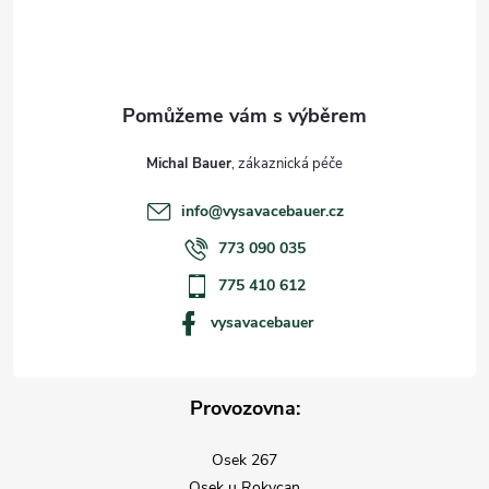
í
Michal Bauer
info
@
vysavacebauer.cz
773 090 035
775 410 612
vysavacebauer
Provozovna:
Osek 267
Osek u Rokycan