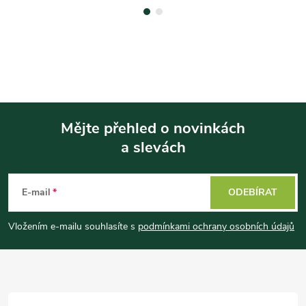
Mějte přehled o novinkách
a slevách
Z
á
E-mail
ODEBÍRAT
p
Vložením e-mailu souhlasíte s
podmínkami ochrany osobních údajů
a
t