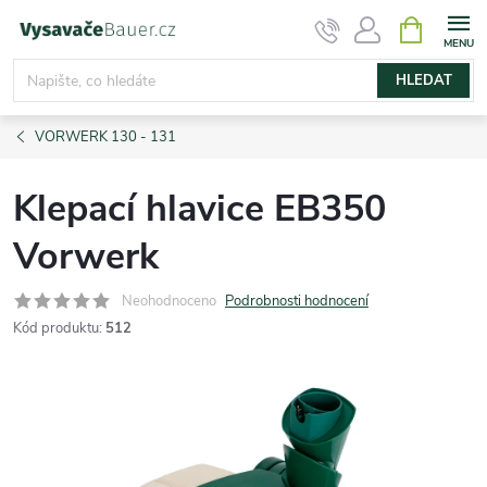
Přejít
NÁKUPNÍ
KOŠÍK
na
obsah
HLEDAT
VORWERK 130 - 131
Klepací hlavice EB350
Vorwerk
Neohodnoceno
Podrobnosti hodnocení
Kód produktu:
512