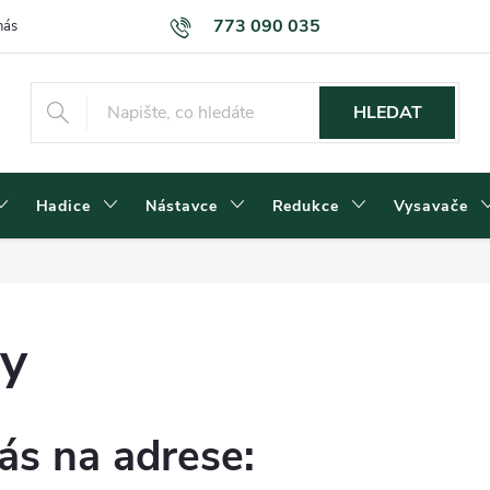
773 090 035
nás
Kontakty
Dodací podmínky
Obchodní podmínky
Podm
HLEDAT
Hadice
Nástavce
Redukce
Vysavače
y
ás na adrese: