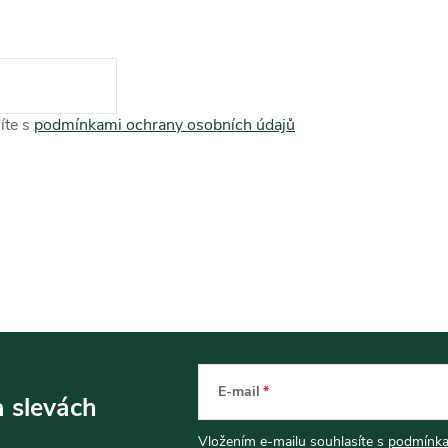
íte s
podmínkami ochrany osobních údajů
E-mail
a slevách
Vložením e-mailu souhlasíte s
podmínka