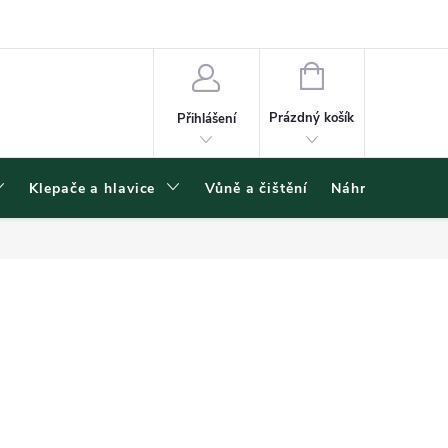
ínky ochrany osobních údajů
NÁKUPNÍ
KOŠÍK
Prázdný košík
Přihlášení
Klepače a hlavice
Vůně a čištění
Náhradní díly