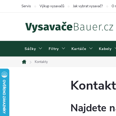
Přejít
Servis
Výkup vysavačů
Jak vybrat vysavač?
O 
na
obsah
Sáčky
Filtry
Kartáče
Kabely
Kontakty
Domů
Kontakt
Najdete n