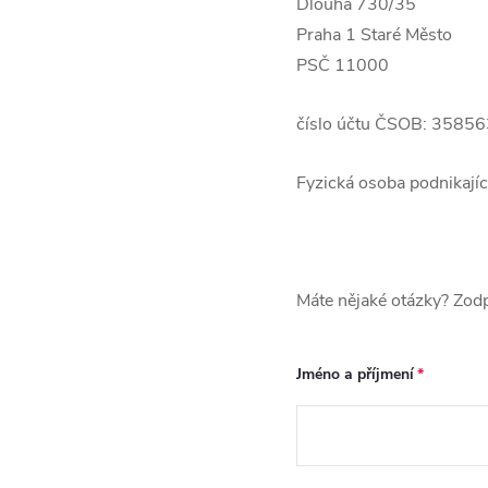
Dlouhá 730/35
Praha 1 Staré Město
PSČ 11000
číslo účtu ČSOB:
35856
Fyzická osoba podnikají
Máte nějaké otázky? Zodp
Jméno a příjmení