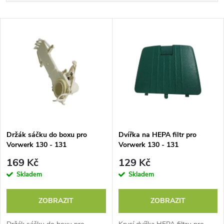
a
Nejdražší
V
Nejprodávanější
z
ý
Abecedně
e
p
n
i
í
s
p
Držák sáčku do boxu pro
Dvířka na HEPA filtr pro
Vorwerk 130 - 131
Vorwerk 130 - 131
p
r
169 Kč
129 Kč
r
Skladem
Skladem
o
o
ZOBRAZIT
ZOBRAZIT
d