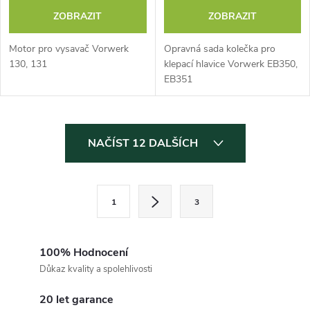
ZOBRAZIT
ZOBRAZIT
Motor pro vysavač Vorwerk
Opravná sada kolečka pro
130, 131
klepací hlavice Vorwerk EB350,
EB351
O
NAČÍST 12 DALŠÍCH
v
l
S
1
3
t
á
r
d
á
100% Hodnocení
a
n
Důkaz kvality a spolehlivosti
k
c
20 let garance