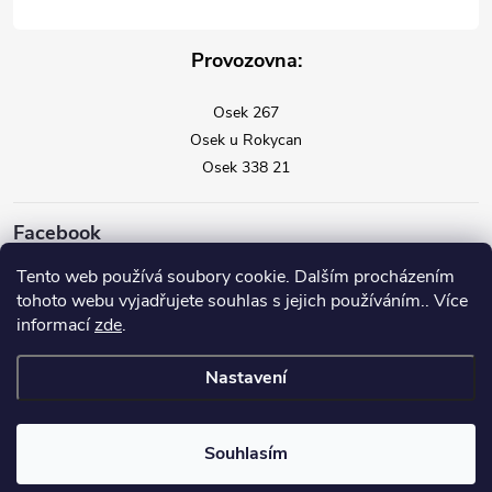
Provozovna:
Osek 267
Osek u Rokycan
Osek 338 21
Facebook
Tento web používá soubory cookie. Dalším procházením
tohoto webu vyjadřujete souhlas s jejich používáním.. Více
informací
zde
.
Nastavení
Copyright 2026
Vysavače Vorwerk
. Všechna práva vyhrazena.
Souhlasím
Vytvořil Shoptet