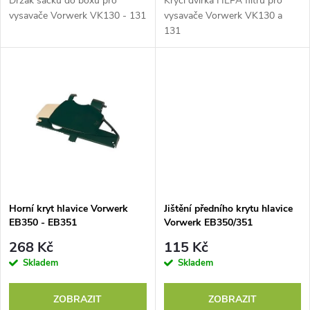
d
Držák sáčku do boxu pro
Krycí dvířka HEPA filtru pro
u
vysavače Vorwerk VK130 - 131
vysavače Vorwerk VK130 a
131
u
k
k
t
t
ů
ů
Horní kryt hlavice Vorwerk
Jištění předního krytu hlavice
EB350 - EB351
Vorwerk EB350/351
268 Kč
115 Kč
Skladem
Skladem
ZOBRAZIT
ZOBRAZIT