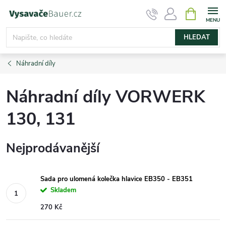
Přejít
NÁKUPNÍ
KOŠÍK
na
obsah
HLEDAT
Náhradní díly
Náhradní díly VORWERK
130, 131
Nejprodávanější
Sada pro ulomená kolečka hlavice EB350 - EB351
Skladem
270 Kč