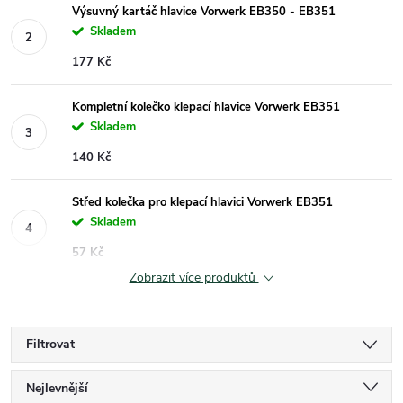
Výsuvný kartáč hlavice Vorwerk EB350 - EB351
Skladem
177 Kč
Kompletní kolečko klepací hlavice Vorwerk EB351
Skladem
140 Kč
Střed kolečka pro klepací hlavici Vorwerk EB351
Skladem
57 Kč
Zobrazit více produktů
Filtrovat
Ř
Nejlevnější