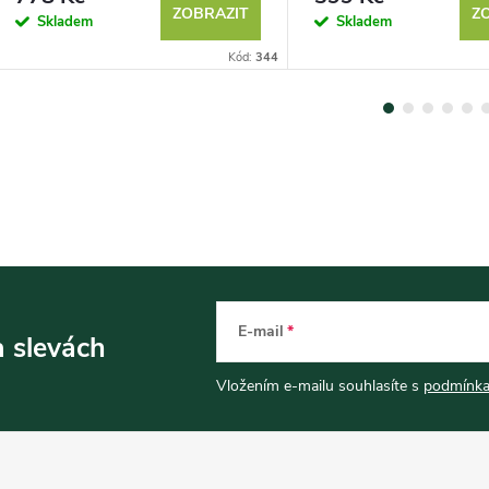
ZOBRAZIT
Z
Skladem
Skladem
Kód:
344
E-mail
a slevách
Vložením e-mailu souhlasíte s
podmínka