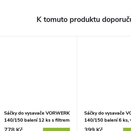
K tomuto produktu doporuču
Sáčky do vysavače VORWERK
Sáčky do vysavače
140/150 balení 12 ks s filtrem
140/150 balení 6 ks,
filtru
778 Kč
399 Kč