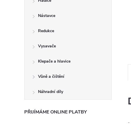
Hadice
e
Nástavce
l
Redukce
Vysavače
Klepače a hlavice
Vůně a čištění
Náhradní díly
PŘIJÍMÁME ONLINE PLATBY
-