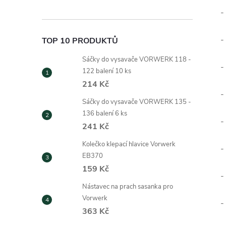
-
-
TOP 10 PRODUKTŮ
Sáčky do vysavače VORWERK 118 -
-
122 balení 10 ks
214 Kč
-
Sáčky do vysavače VORWERK 135 -
136 balení 6 ks
-
241 Kč
Kolečko klepací hlavice Vorwerk
-
EB370
159 Kč
-
Nástavec na prach sasanka pro
Vorwerk
-
363 Kč