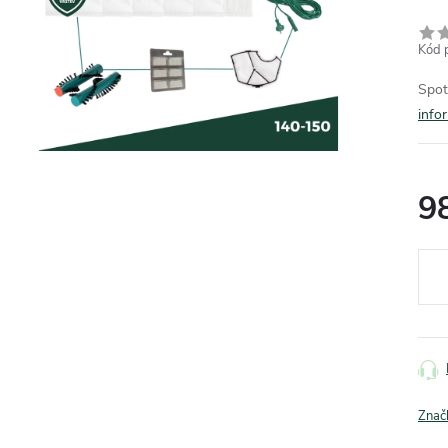
Kód 
Spot
info
9
Měr
cena
Znač