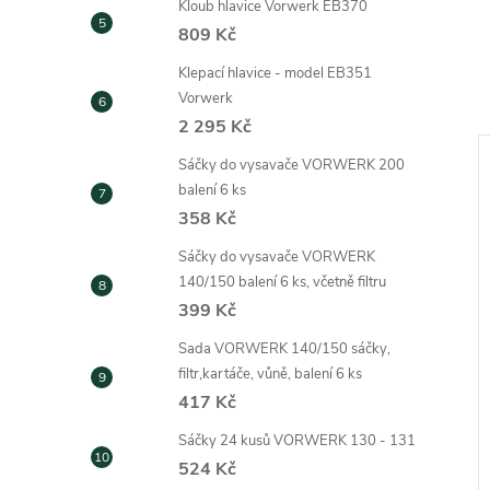
Kloub hlavice Vorwerk EB370
809 Kč
Klepací hlavice - model EB351
Vorwerk
2 295 Kč
Sáčky do vysavače VORWERK 200
balení 6 ks
358 Kč
Sáčky do vysavače VORWERK
140/150 balení 6 ks, včetně filtru
399 Kč
Sada VORWERK 140/150 sáčky,
filtr,kartáče, vůně, balení 6 ks
417 Kč
WERK 140/150
Sáčky do vysavače VORWERK
Sáčky 24 kusů VORWERK 130 - 131
,kartáče, vůně,
140 - 150 balení 6 ks
524 Kč
286 Kč