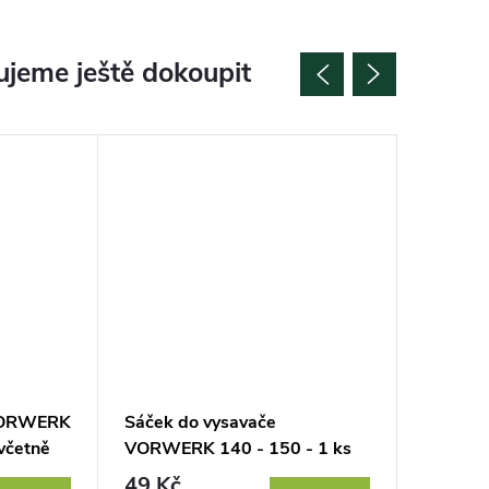
jeme ještě dokoupit
 VORWERK
Sáček do vysavače
Sáčky 
 včetně
VORWERK 140 - 150 - 1 ks
140 - 1
49 Kč
520 K