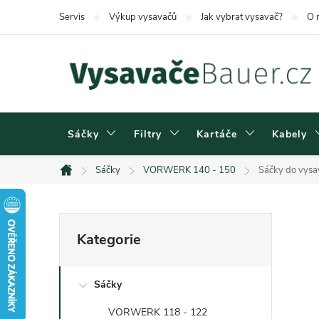
Přejít
Servis
Výkup vysavačů
Jak vybrat vysavač?
O 
na
obsah
Sáčky
Filtry
Kartáče
Kabely
Sáčky
VORWERK 140 - 150
Sáčky do vysa
Domů
P
Přeskočit
Kategorie
kategorie
o
Sáčky
s
VORWERK 118 - 122