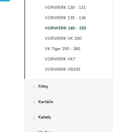
t
VORWERK 130 - 131
r
VORWERK 135 - 136
VORWERK 140 - 150
a
VORWERK VK 200
n
VK Tiger 250 - 260
VORWERK VK7
n
VORWERK VB100
í
Filtry
p
Kartáče
a
Kabely
n