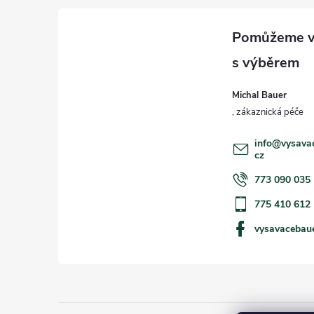
a
t
í
Michal Bauer
info
@
vysava
cz
773 090 035
775 410 612
vysavacebau