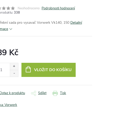
Neohodnoceno
Podrobnosti hodnocení
produktu:
338
řební sada pro vysavač Vorwerk Vk140, 150
Detailní
rmace
89 Kč
ná
:
VLOŽIT DO KOŠÍKU
Dotaz k produktu
Sdílet
Tisk
ka:
Vorwerk