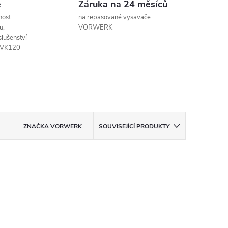
e
Záruka na 24 měsíců
nost
na repasované vysavače
u,
VORWERK
slušenství
o VK120-
ZNAČKA
VORWERK
SOUVISEJÍCÍ PRODUKTY