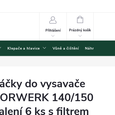
ínky ochrany osobních údajů
NÁKUPNÍ
KOŠÍK
Prázdný košík
Přihlášení
Klepače a hlavice
Vůně a čištění
Náhradní díly
áčky do vysavače
ORWERK 140/150
alení 6 ks s filtrem