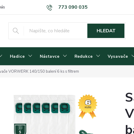
773 090 035
nás
Kontakty
Dodací podmínky
Obchodní podmínky
Podm
HLEDAT
Hadice
Nástavce
Redukce
Vysavače
vače VORWERK 140/150 balení 6 ks s filtrem
S
V
b