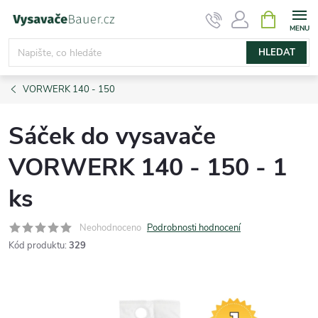
Přejít
NÁKUPNÍ
KOŠÍK
na
obsah
HLEDAT
VORWERK 140 - 150
Sáček do vysavače
VORWERK 140 - 150 - 1
ks
Neohodnoceno
Podrobnosti hodnocení
Kód produktu:
329