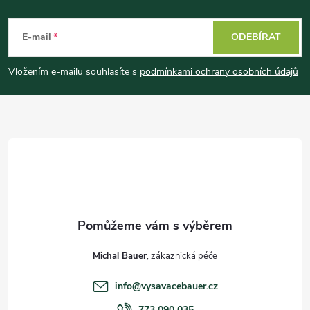
Z
á
E-mail
ODEBÍRAT
p
Vložením e-mailu souhlasíte s
podmínkami ochrany osobních údajů
a
t
í
Michal Bauer
info
@
vysavacebauer.cz
773 090 035