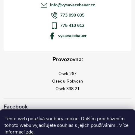
info
@
vysavacebauer.cz
773 090 035
775 410 612
vysavacebauer
Provozovna:
Osek 267
Osek u Rokycan
Osek 338 21
Facebook
Tento web používá soubory cookie. Dalším procházením
tohoto webu vyjadřujete souhlas s jejich používáním.. Více
informací
zde
.