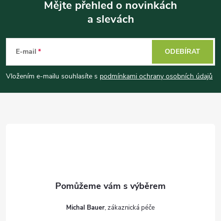
Mějte přehled o novinkách
a slevách
Z
á
E-mail
ODEBÍRAT
p
Vložením e-mailu souhlasíte s
podmínkami ochrany osobních údajů
a
t
í
Michal Bauer