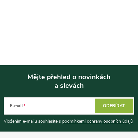
Mějte přehled o novinkách
a slevách
Z
á
E-mail
ODEBÍRAT
p
Vložením e-mailu souhlasíte s
podmínkami ochrany osobních údajů
a