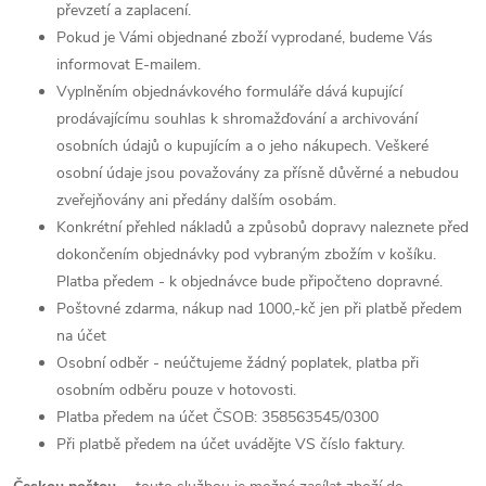
převzetí a zaplacení.
Pokud je Vámi objednané zboží vyprodané, budeme Vás
informovat E-mailem.
Vyplněním objednávkového formuláře dává kupující
prodávajícímu souhlas k shromažďování a archivování
osobních údajů o kupujícím a o jeho nákupech. Veškeré
osobní údaje jsou považovány za přísně důvěrné a nebudou
zveřejňovány ani předány dalším osobám.
Konkrétní přehled nákladů a způsobů dopravy naleznete před
dokončením objednávky pod vybraným zbožím v košíku.
Platba předem - k objednávce bude připočteno dopravné.
Poštovné zdarma, nákup nad 1000,-kč jen při platbě předem
na účet
Osobní odběr - neúčtujeme žádný poplatek, platba při
osobním odběru pouze v hotovosti.
Platba předem na účet ČSOB:
358563545/0300
Při platbě předem na účet uvádějte VS číslo faktury.