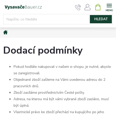
Přejít
NÁKUPNÍ
KOŠÍK
na
obsah
HLEDAT
Domů
Dodací podmínky
Pokud hodláte nakupovat v našem e-shopu, je nutné, abyste
se zaregistrovali.
Objednané zboží zašleme na Vámi uvedenou adresu do 2
pracovních dnů.
Zboží zasíláme prostřednictvím České pošty.
Adresa, na kterou má být vámi vybrané zboží zasláno, musí
být úplná.
Vlastnické právo ke zboží přechází na kupujícího po jeho