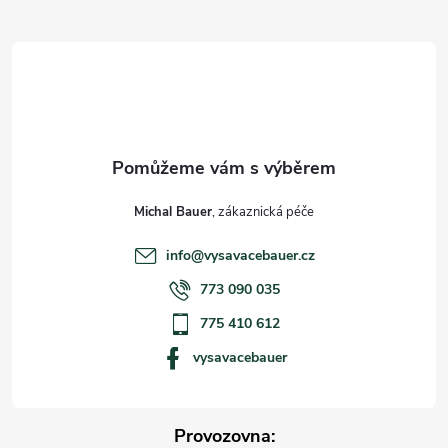
t
í
Michal Bauer
info
@
vysavacebauer.cz
773 090 035
775 410 612
vysavacebauer
Provozovna: