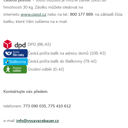
Českou poštou
- touto službou je možné zasílat zboží do
hmotnosti 30 kg. Zásilku můžete sledovat na
internetu
www.cpost.cz
nebo na tel.:
800 177 889
, na základě čísla
balíku, které Vám zašleme na e-mail.
DPD (88,-Kč)
Česká pošta balík na adresu domů (108,-Kč)
Česká pošta balík do Balíkovny (79,-kč)
Osobní odběr (0,-kč)
Kontaktujte nás předem:
telefonem:
773 090 035, 775 410 612
e-mail:
info@vysavacebauer.cz