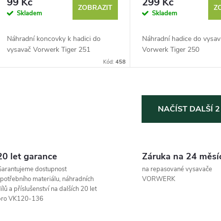
99 Kč
299 Kč
ZOBRAZIT
Z
Skladem
Skladem
Náhradní koncovky k hadici do
Náhradní hadice do vysa
vysavač Vorwerk Tiger 251
Vorwerk Tiger 250
Kód:
458
O
NAČÍST DALŠÍ 
v
20 let garance
Záruka na 24 měsí
á
arantujeme dostupnost
na repasované vysavače
d
potřebního materiálu, náhradních
VORWERK
ílů a příslušenství na dalších 20 let
a
pro VK120-136