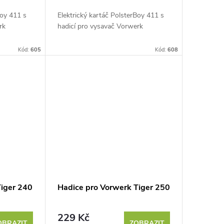
Boy 411 s
Elektrický kartáč PolsterBoy 411 s
rk
hadicí pro vysavač Vorwerk
Kód:
605
Kód:
608
Tiger 240
Hadice pro Vorwerk Tiger 250
229 Kč
OBRAZIT
ZOBRAZIT