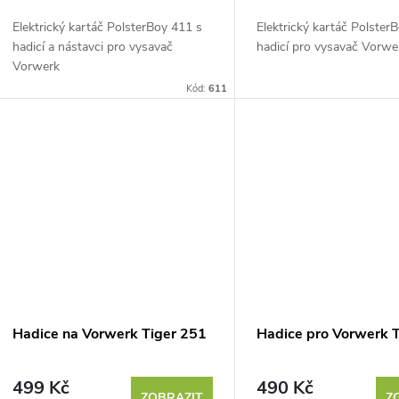
o
u
Elektrický kartáč PolsterBoy 411 s
Elektrický kartáč Polster
d
hadicí a nástavci pro vysavač
hadicí pro vysavač Vorwe
k
Vorwerk
u
Kód:
611
t
k
ů
t
ů
Hadice na Vorwerk Tiger 251
Hadice pro Vorwerk 
499 Kč
490 Kč
ZOBRAZIT
Z