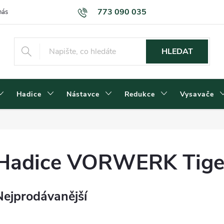
773 090 035
nás
Kontakty
Dodací podmínky
Obchodní podmínky
Podm
HLEDAT
Hadice
Nástavce
Redukce
Vysavače
Hadice VORWERK Tiger
Nejprodávanější