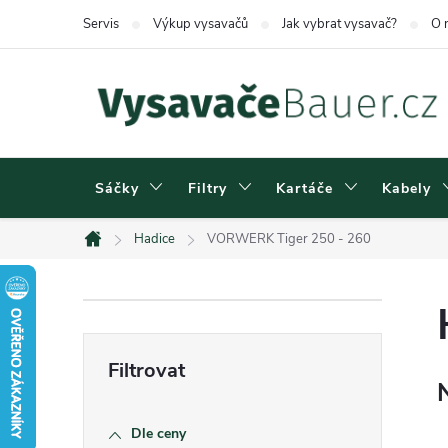
Přejít
Servis
Výkup vysavačů
Jak vybrat vysavač?
O 
na
obsah
Sáčky
Filtry
Kartáče
Kabely
Hadice
VORWERK Tiger 250 - 260
Domů
P
o
s
Dle ceny