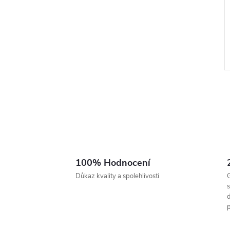
l
100% Hodnocení
Důkaz kvality a spolehlivosti
G
s
d