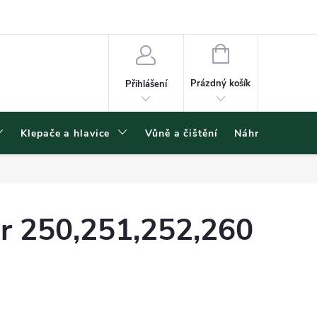
ínky ochrany osobních údajů
NÁKUPNÍ
KOŠÍK
Prázdný košík
Přihlášení
Klepače a hlavice
Vůně a čištění
Náhradní díly
 250,251,252,260