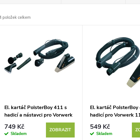
a
4
položek celkem
z
V
e
ý
n
p
p
s
r
p
El. kartáč PolsterBoy 411 s
El. kartáč PolsterBoy
o
hadicí a nástavci pro Vorwerk
hadicí pro Vorwerk 1
r
749 Kč
549 Kč
d
ZOBRAZIT
Z
Skladem
Skladem