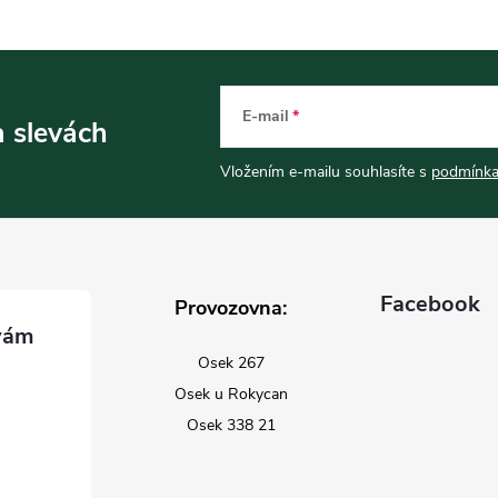
c
p
E-mail
a slevách
v
Vložením e-mailu souhlasíte s
podmínka
k
y
Facebook
v
Provozovna:
ý
Osek 267
p
Osek u Rokycan
Osek 338 21
s