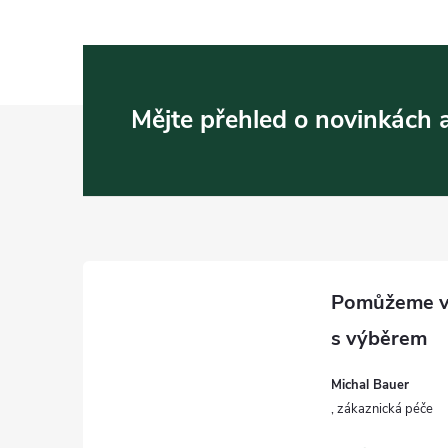
í
Z
r
Mějte přehled o novinkách
á
p
a
t
í
Michal Bauer
i