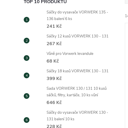
TOP 10 PRODUKTŮ
e
Sáčky do vysavače VORWERK 135 -
1
l
136 balení 6 ks
241 Kč
Sáčky 12 kusů VORWERK 130 - 131
267 Kč
Vůně pro Vorwerk levandule
68 Kč
í
i
Sáčky 18 kusů VORWERK 130 - 131
399 Kč
Sada VORWERK 130 / 131 10 kusů
sáčků, filtry, kartáče, 10 ks vůní
646 Kč
Sáčky do vysavače VORWERK 130 -
131 balení 10 ks
228 Kč