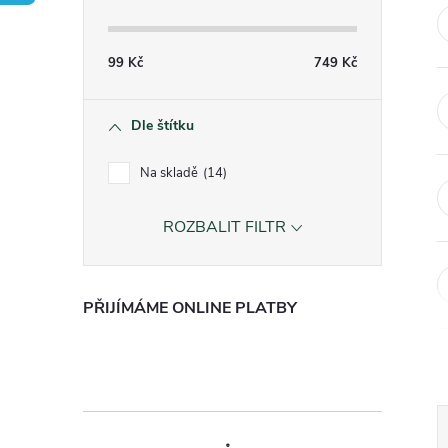
t
r
99
Kč
749
Kč
a
Dle štítku
n
Na skladě
14
n
ROZBALIT FILTR
í
PŘIJÍMÁME ONLINE PLATBY
p
a
n