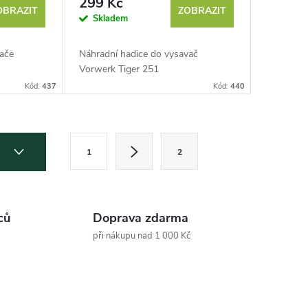
299 Kč
OBRAZIT
ZOBRAZIT
Skladem
vače
Náhradní hadice do vysavač
Vorwerk Tiger 251
Kód:
437
Kód:
440
S
2
1
2
t
r
á
ců
Doprava zdarma
n
při nákupu nad 1 000 Kč
k
o
v