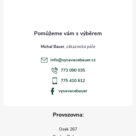
u
í
Michal Bauer
info
@
vysavacebauer.cz
773 090 035
775 410 612
vysavacebauer
Provozovna:
Osek 267