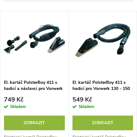
a
Nejdražší
V
Nejprodávanější
z
ý
Abecedně
e
p
n
i
í
s
p
El. kartáč PolsterBoy 411 s
El. kartáč PolsterBoy 411 s
hadicí a nástavci pro Vorwerk
hadicí pro Vorwerk 130 - 150
p
r
749 Kč
549 Kč
r
Skladem
Skladem
o
o
ZOBRAZIT
ZOBRAZIT
d