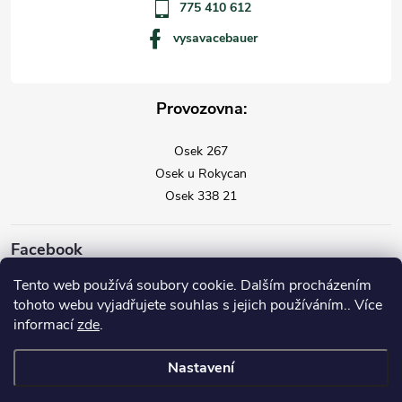
775 410 612
vysavacebauer
Provozovna:
Osek 267
Osek u Rokycan
Osek 338 21
Facebook
Tento web používá soubory cookie. Dalším procházením
tohoto webu vyjadřujete souhlas s jejich používáním.. Více
informací
zde
.
Nastavení