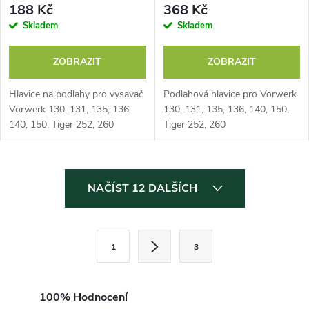
188 Kč
368 Kč
Skladem
Skladem
ZOBRAZIT
ZOBRAZIT
Hlavice na podlahy pro vysavač
Podlahová hlavice pro Vorwerk
Vorwerk 130, 131, 135, 136,
130, 131, 135, 136, 140, 150,
140, 150, Tiger 252, 260
Tiger 252, 260
O
NAČÍST 12 DALŠÍCH
v
l
S
1
3
t
á
r
d
á
100% Hodnocení