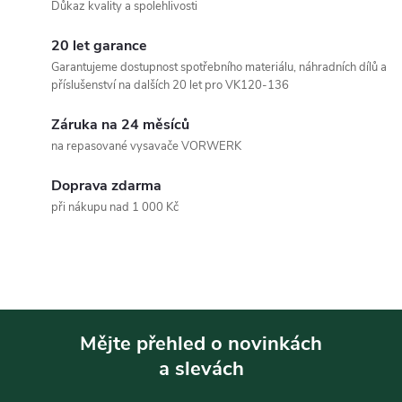
a
n
Důkaz kvality a spolehlivosti
k
c
20 let garance
o
Garantujeme dostupnost spotřebního materiálu, náhradních dílů a
í
v
příslušenství na dalších 20 let pro VK120-136
á
p
Záruka na 24 měsíců
n
na repasované vysavače VORWERK
r
í
v
Doprava zdarma
při nákupu nad 1 000 Kč
k
y
v
ý
Mějte přehled o novinkách
p
a slevách
Z