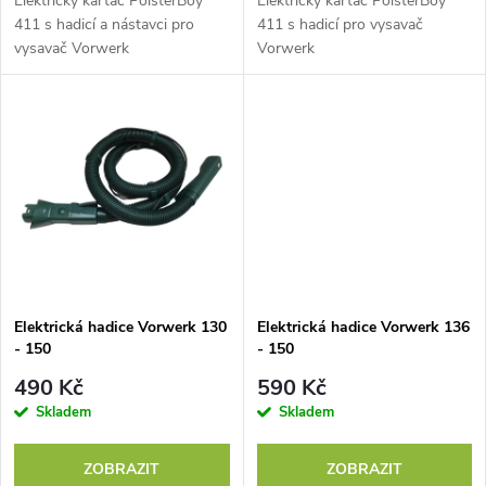
d
Elektrický kartáč PolsterBoy
Elektrický kartáč PolsterBoy
u
411 s hadicí a nástavci pro
411 s hadicí pro vysavač
vysavač Vorwerk
Vorwerk
u
k
k
t
t
ů
ů
Elektrická hadice Vorwerk 130
Elektrická hadice Vorwerk 136
- 150
- 150
490 Kč
590 Kč
Skladem
Skladem
ZOBRAZIT
ZOBRAZIT