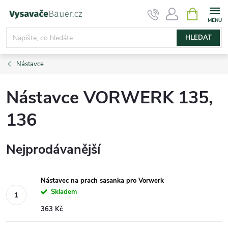
Přejít
NÁKUPNÍ
KOŠÍK
na
obsah
HLEDAT
Nástavce
Nástavce VORWERK 135,
136
Nejprodávanější
Nástavec na prach sasanka pro Vorwerk
Skladem
363 Kč