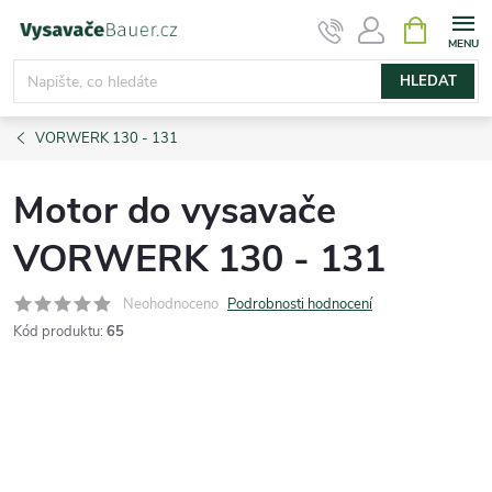
Přejít
NÁKUPNÍ
KOŠÍK
na
obsah
HLEDAT
VORWERK 130 - 131
Motor do vysavače
VORWERK 130 - 131
Neohodnoceno
Podrobnosti hodnocení
Kód produktu:
65