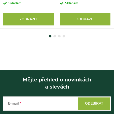
Skladem
Skladem
ZOBRAZIT
ZOBRAZIT
Mějte přehled o novinkách
a slevách
Z
á
E-mail
ODEBÍRAT