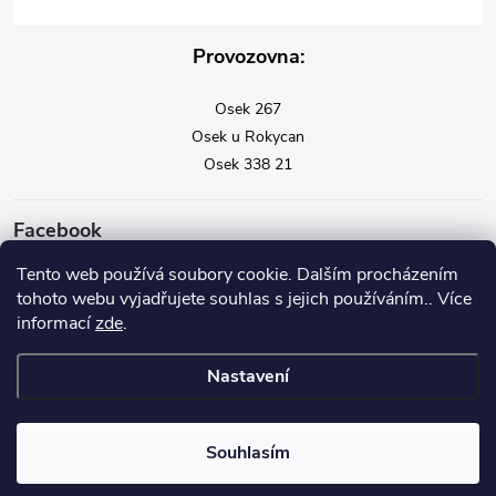
Provozovna:
Osek 267
Osek u Rokycan
Osek 338 21
Facebook
Tento web používá soubory cookie. Dalším procházením
tohoto webu vyjadřujete souhlas s jejich používáním.. Více
informací
zde
.
Nastavení
Copyright 2026
Vysavače Vorwerk
. Všechna práva vyhrazena.
Souhlasím
Vytvořil Shoptet