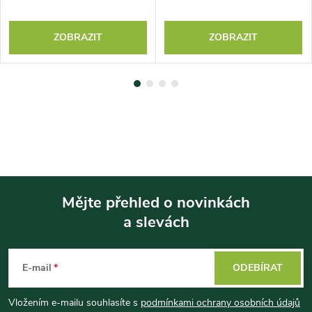
ZOBRAZIT
ZOBRAZIT
Mějte přehled o novinkách
a slevách
Z
á
E-mail
ODEBÍRAT
p
Vložením e-mailu souhlasíte s
podmínkami ochrany osobních údajů