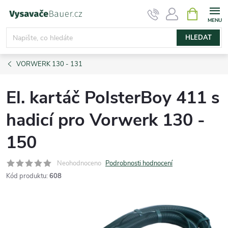
Přejít
NÁKUPNÍ
KOŠÍK
na
obsah
HLEDAT
VORWERK 130 - 131
El. kartáč PolsterBoy 411 s
hadicí pro Vorwerk 130 -
150
Neohodnoceno
Podrobnosti hodnocení
Kód produktu:
608