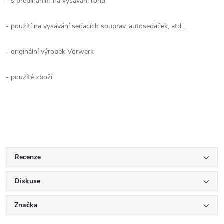
- s přepínáním na vysávání rohů
- použití na vysávání sedacích souprav, autosedaček, atd...
- originální výrobek Vorwerk
- použité zboží
Recenze
Diskuse
Značka