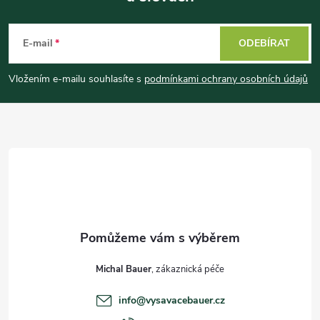
Z
á
E-mail
ODEBÍRAT
p
Vložením e-mailu souhlasíte s
podmínkami ochrany osobních údajů
a
t
í
Michal Bauer
info
@
vysavacebauer.cz