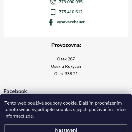
773 090 035
775 410 612
vysavacebauer
Provozovna:
Osek 267
Osek u Rokycan
Osek 338 21
Facebook
Tento web používá soubory cookie. Dalším procházením
tohoto webu vyjadřujete souhlas s jejich používáním.. Více
informací
zde
.
Nastavení