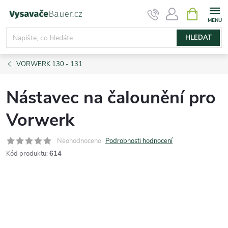
Přejít
NÁKUPNÍ
KOŠÍK
na
obsah
HLEDAT
VORWERK 130 - 131
Nástavec na čalounění pro
Vorwerk
Neohodnoceno
Podrobnosti hodnocení
Kód produktu:
614