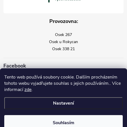
Provozovna:
Osek 267
Osek u Rokycan
Osek 338 21
Facebook
Tento web používá soubory cookie. Dalším procházením
tohoto webu vyjadřujete souhlas s jejich používáním.. Více
informací
zde
.
Nastavení
Copyright 2026
Vysavače Vorwerk
. Všechna práva vyhrazena.
Souhlasím
Vytvořil Shoptet