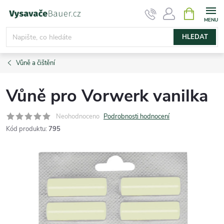
Přejít
NÁKUPNÍ
KOŠÍK
na
obsah
HLEDAT
Vůně a čištění
Vůně pro Vorwerk vanilka
Neohodnoceno
Podrobnosti hodnocení
Kód produktu:
795