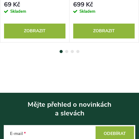
69 Kč
699 Kč
Skladem
Skladem
ZOBRAZIT
ZOBRAZIT
Mějte přehled o novinkách
a slevách
Z
á
E-mail
ODEBÍRAT