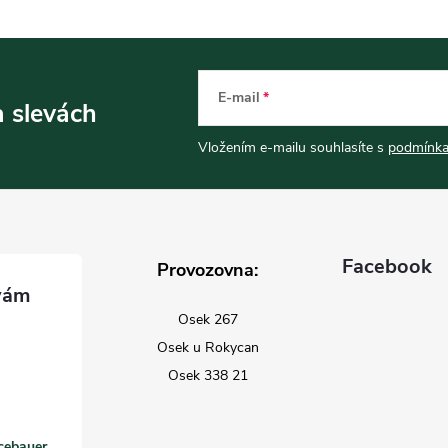
E-mail
a slevách
Vložením e-mailu souhlasíte s
podmínka
Facebook
Provozovna:
Osek 267
Osek u Rokycan
Osek 338 21
cebauer.