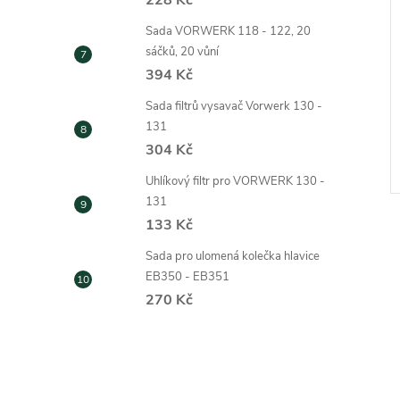
228 Kč
Sada VORWERK 118 - 122, 20
sáčků, 20 vůní
394 Kč
vysávání chlupů
Nástavec na prach sasanka
ERK
pro Vorwerk s výřezem
Sada filtrů vysavač Vorwerk 130 -
131
363 Kč
ZOBRAZIT
ZOBRAZIT
304 Kč
Skladem
Uhlíkový filtr pro VORWERK 130 -
Kód:
593
Kód:
913
131
133 Kč
Sada pro ulomená kolečka hlavice
EB350 - EB351
270 Kč