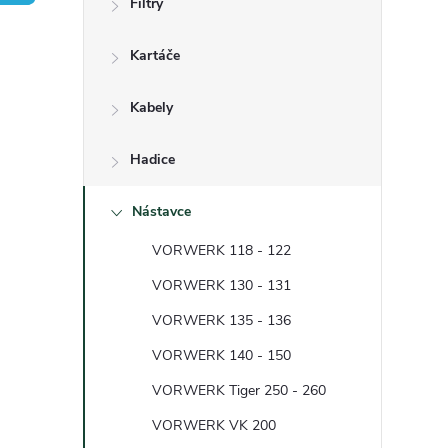
Filtry
t
Kartáče
r
a
Kabely
n
Hadice
n
Nástavce
VORWERK 118 - 122
í
VORWERK 130 - 131
p
VORWERK 135 - 136
VORWERK 140 - 150
a
VORWERK Tiger 250 - 260
n
VORWERK VK 200