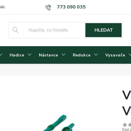
773 090 035
nás
Kontakty
Dodací podmínky
Obchodní podmínky
Podm
HLEDAT
Hadice
Nástavce
Redukce
Vysavače
V
V
Kód 