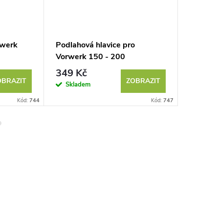
rwerk
Podlahová hlavice pro
Vario h
Vorwerk 150 - 200
výřeze
349 Kč
363 K
OBRAZIT
ZOBRAZIT
Skladem
Sklad
Kód:
744
Kód:
747