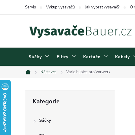
Přejít
Servis
Výkup vysavačů
Jak vybrat vysavač?
O 
na
obsah
Sáčky
Filtry
Kartáče
Kabely
Nástavce
Vario hubice pro Vorwerk
Domů
P
Přeskočit
Kategorie
kategorie
o
Sáčky
s