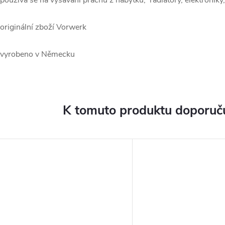
 používá se na vysávání prachu z nábytku, radiátory, elektroniky, 
 originální zboží Vorwerk
 vyrobeno v Německu
K tomuto produktu doporuču