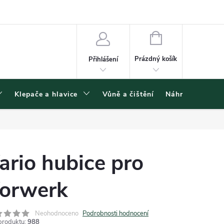
ínky ochrany osobních údajů
NÁKUPNÍ
KOŠÍK
Prázdný košík
Přihlášení
Klepače a hlavice
Vůně a čištění
Náhradní díly
ario hubice pro
orwerk
Neohodnoceno
Podrobnosti hodnocení
produktu:
988