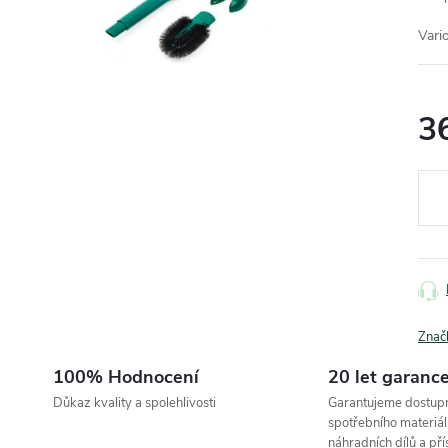
Vari
3
Měr
cena
Znač
100% Hodnocení
20 let garanc
Důkaz kvality a spolehlivosti
Garantujeme dostup
spotřebního materiál
náhradních dílů a pří