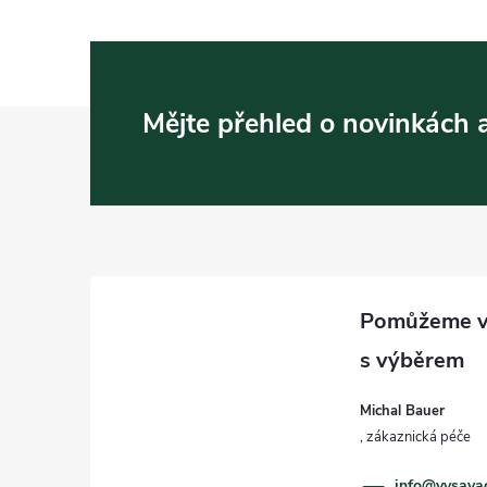
Z
Mějte přehled o novinkách
á
p
a
t
í
Michal Bauer
info
@
vysava