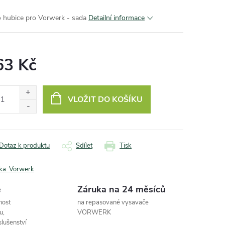
o hubice pro Vorwerk - sada
Detailní informace
63 Kč
ná
:
VLOŽIT DO KOŠÍKU
Dotaz k produktu
Sdílet
Tisk
ka:
Vorwerk
e
Záruka na 24 měsíců
nost
na repasované vysavače
u,
VORWERK
slušenství