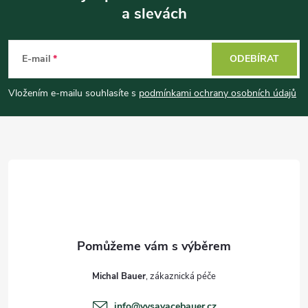
a slevách
Z
á
E-mail
ODEBÍRAT
p
Vložením e-mailu souhlasíte s
podmínkami ochrany osobních údajů
a
t
í
Michal Bauer
info
@
vysavacebauer.cz