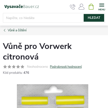
Přejít
NÁKUPNÍ
KOŠÍK
na
obsah
HLEDAT
Vůně a čištění
Vůně pro Vorwerk
citronová
Neohodnoceno
Podrobnosti hodnocení
Kód produktu:
476