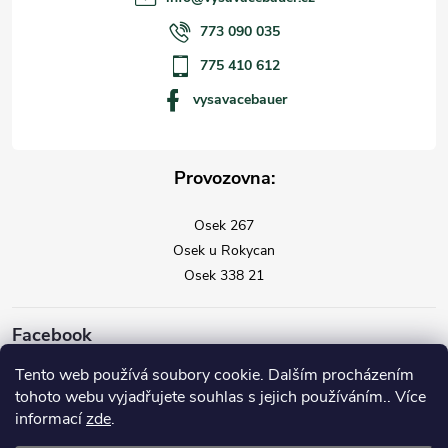
773 090 035
775 410 612
vysavacebauer
Provozovna:
Osek 267
Osek u Rokycan
Osek 338 21
Facebook
Tento web používá soubory cookie. Dalším procházením
tohoto webu vyjadřujete souhlas s jejich používáním.. Více
informací
zde
.