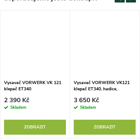
Vysavač VORWERK VK 121
Vysavač VORWERK VK121
klepač ET340
klepač ET340, hadice,
nástavce, zapravovač, prášek,
2 390 Kč
3 650 Kč
sáčky, vůně
Skladem
Skladem
ZOBRAZIT
ZOBRAZIT