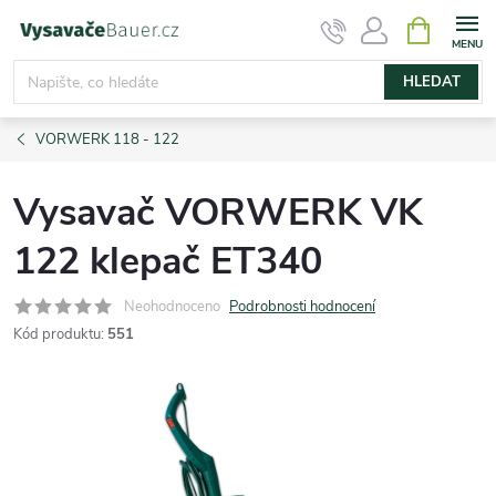
Přejít
NÁKUPNÍ
KOŠÍK
na
obsah
HLEDAT
VORWERK 118 - 122
Vysavač VORWERK VK
122 klepač ET340
Neohodnoceno
Podrobnosti hodnocení
Kód produktu:
551