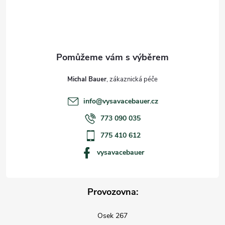
í
Michal Bauer
info
@
vysavacebauer.cz
773 090 035
775 410 612
vysavacebauer
Provozovna:
Osek 267