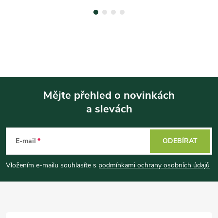
Mějte přehled o novinkách
a slevách
Z
á
E-mail
ODEBÍRAT
p
Vložením e-mailu souhlasíte s
podmínkami ochrany osobních údajů
a
t