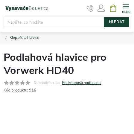
Přejít
NÁKUPNÍ
KOŠÍK
na
obsah
HLEDAT
Klepače a hlavice
Podlahová hlavice pro
Vorwerk HD40
Neohodnoceno
Podrobnosti hodnocení
Kód produktu:
916