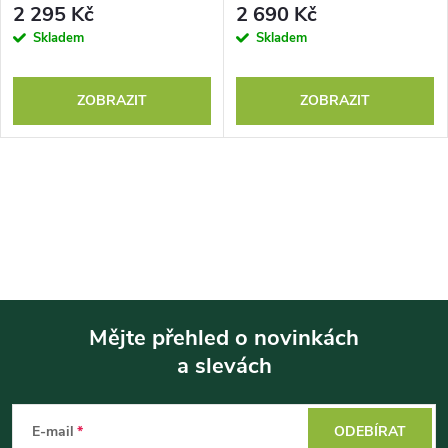
2 295 Kč
2 690 Kč
Skladem
Skladem
ZOBRAZIT
ZOBRAZIT
Mějte přehled o novinkách
a slevách
Z
á
E-mail
ODEBÍRAT