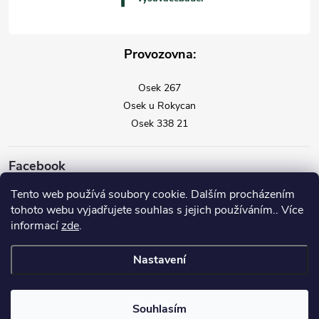
Provozovna:
Osek 267
Osek u Rokycan
Osek 338 21
Facebook
Tento web používá soubory cookie. Dalším procházením
tohoto webu vyjadřujete souhlas s jejich používáním.. Více
informací
zde
.
Nastavení
Copyright 2026
Vysavače Vorwerk
. Všechna práva vyhrazena.
Souhlasím
Vytvořil Shoptet