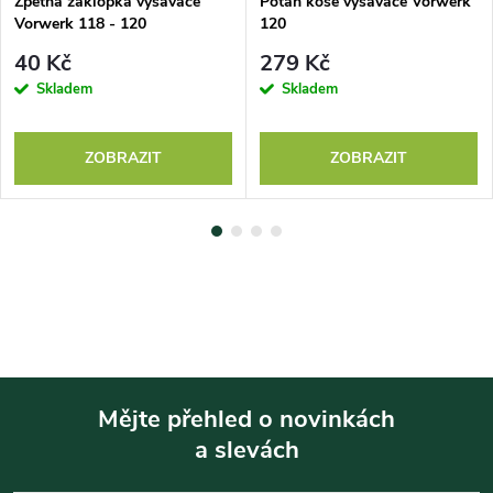
Zpětná záklopka vysavače
Potah koše vysavače Vorwerk
Vorwerk 118 - 120
120
40 Kč
279 Kč
Skladem
Skladem
ZOBRAZIT
ZOBRAZIT
Mějte přehled o novinkách
a slevách
Z