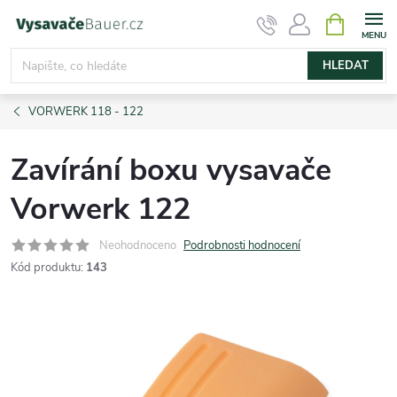
Přejít
NÁKUPNÍ
KOŠÍK
na
obsah
HLEDAT
VORWERK 118 - 122
Zavírání boxu vysavače
Vorwerk 122
Neohodnoceno
Podrobnosti hodnocení
Kód produktu:
143