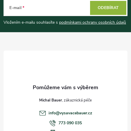
á
E-mail
ODEBÍRAT
p
Vložením e-mailu souhlasíte s
podmínkami ochrany osobních údajů
a
t
í
Michal Bauer
info
@
vysavacebauer.cz
773 090 035