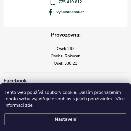
775 410 612
vysavacebauer
Provozovna:
Osek 267
Osek u Rokycan
Osek 338 21
Facebook
Tento web používá soubory cookie. Dalším procházením
tohoto webu vyjadřujete souhlas s jejich používáním.. Více
informací
zde
.
Nastavení