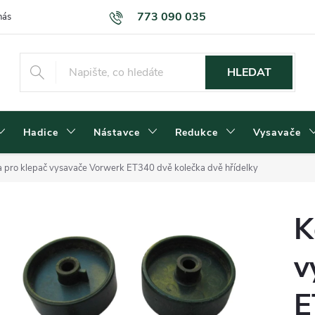
773 090 035
nás
Kontakty
Dodací podmínky
Obchodní podmínky
Podm
HLEDAT
Hadice
Nástavce
Redukce
Vysavače
a pro klepač vysavače Vorwerk ET340 dvě kolečka dvě hřídelky
K
v
E