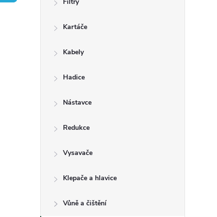
Filtry
t
Kartáče
r
a
Kabely
n
Hadice
n
Nástavce
í
Redukce
p
Vysavače
a
Klepače a hlavice
n
Vůně a čištění