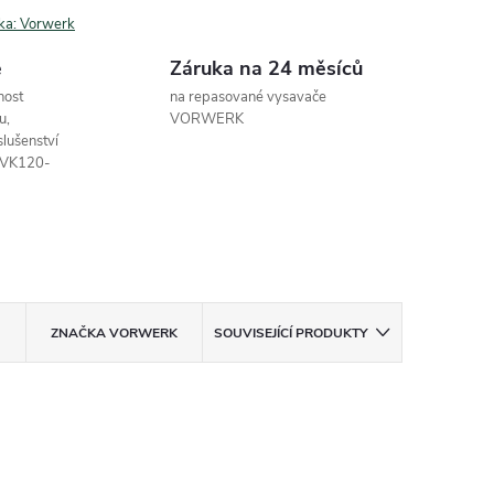
ka:
Vorwerk
e
Záruka na 24 měsíců
nost
na repasované vysavače
u,
VORWERK
slušenství
o VK120-
ZNAČKA
VORWERK
SOUVISEJÍCÍ PRODUKTY