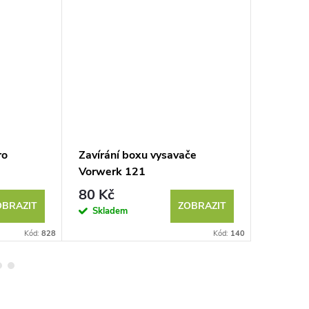
ro
Zavírání boxu vysavače
Přední b
Vorwerk 121
Vorwer
80 Kč
215 K
OBRAZIT
ZOBRAZIT
Skladem
Sklad
Kód:
828
Kód:
140