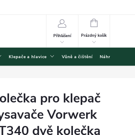
ínky ochrany osobních údajů
NÁKUPNÍ
KOŠÍK
Prázdný košík
Přihlášení
Klepače a hlavice
Vůně a čištění
Náhradní díly
olečka pro klepač
ysavače Vorwerk
T340 dvě kolečka