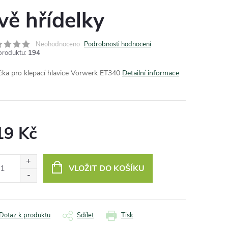
vě hřídelky
Neohodnoceno
Podrobnosti hodnocení
produktu:
194
čka pro klepací hlavice Vorwerk ET340
Detailní informace
19 Kč
ná
:
VLOŽIT DO KOŠÍKU
Dotaz k produktu
Sdílet
Tisk