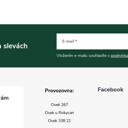
E-mail
a slevách
Vložením e-mailu souhlasíte s
podmínka
Facebook
Provozovna:
Osek 267
Osek u Rokycan
Osek 338 21