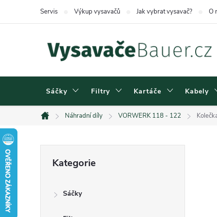
Přejít
Servis
Výkup vysavačů
Jak vybrat vysavač?
O 
na
obsah
Sáčky
Filtry
Kartáče
Kabely
Náhradní díly
VORWERK 118 - 122
Kolečk
Domů
P
Přeskočit
Kategorie
kategorie
o
Sáčky
s