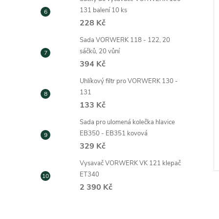
131 balení 10 ks
228 Kč
Sada VORWERK 118 - 122, 20
sáčků, 20 vůní
394 Kč
Uhlíkový filtr pro VORWERK 130 -
131
133 Kč
o vysavač Vorwerk
Zpětná záklopka vysavače
Vorwerk 118 - 120
Sada pro ulomená kolečka hlavice
EB350 - EB351 kovová
40 Kč
329 Kč
ZOBRAZIT
ZOBRAZIT
Skladem
Vysavač VORWERK VK 121 klepač
Kód:
822
Kód:
185
ET340
2 390 Kč