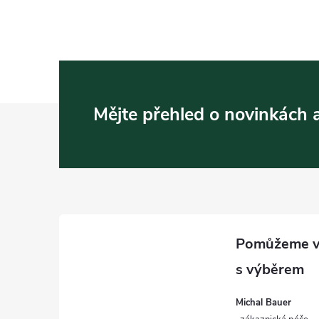
Z
Mějte přehled o novinkách
á
p
a
t
í
Michal Bauer