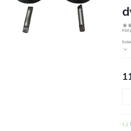
d
Kód 
Kole
1
Měr
cena