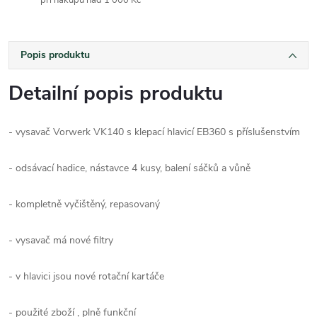
při nákupu nad 1 000 Kč
Popis produktu
Detailní popis produktu
- vysavač Vorwerk VK140 s klepací hlavicí EB360 s příslušenstvím
- odsávací hadice, nástavce 4 kusy, balení sáčků a vůně
- kompletně vyčištěný, repasovaný
- vysavač má nové filtry
- v hlavici jsou nové rotační kartáče
- použité zboží , plně funkční