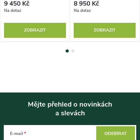
9 450 Kč
8 950 Kč
Na dotaz
Na dotaz
ZOBRAZIT
ZOBRAZIT
Mějte přehled o novinkách
a slevách
Z
á
E-mail
ODEBÍRAT