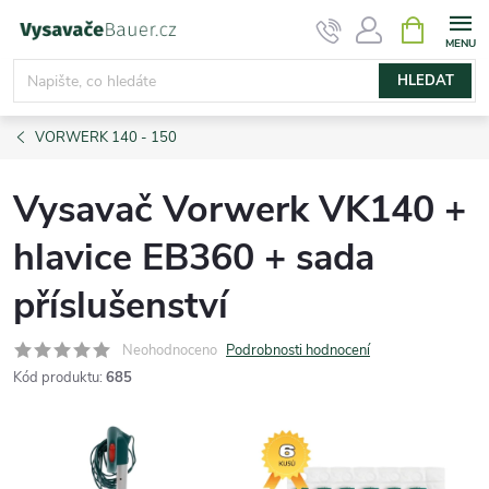
Přejít
NÁKUPNÍ
KOŠÍK
na
obsah
HLEDAT
VORWERK 140 - 150
Vysavač Vorwerk VK140 +
hlavice EB360 + sada
příslušenství
Neohodnoceno
Podrobnosti hodnocení
Kód produktu:
685