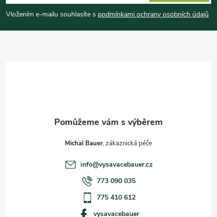
p
Vložením e-mailu souhlasíte s
podmínkami ochrany osobních údajů
a
t
í
Michal Bauer
info
@
vysavacebauer.cz
773 090 035
775 410 612
vysavacebauer