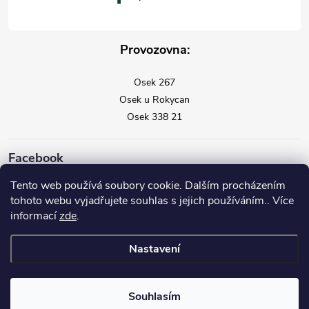
Provozovna:
Osek 267
Osek u Rokycan
Osek 338 21
Facebook
Tento web používá soubory cookie. Dalším procházením
tohoto webu vyjadřujete souhlas s jejich používáním.. Více
informací
zde
.
Nastavení
Copyright 2026
Vysavače Vorwerk
. Všechna práva vyhrazena.
Souhlasím
Vytvořil Shoptet