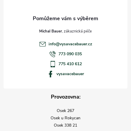
Michal Bauer
info
@
vysavacebauer.cz
773 090 035
775 410 612
vysavacebauer
Provozovna:
Osek 267
Osek u Rokycan
Osek 338 21