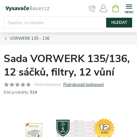
Přejít
NÁKUPNÍ
KOŠÍK
na
obsah
HLEDAT
VORWERK 135 - 136
Sada VORWERK 135/136,
12 sáčků, filtry, 12 vůní
Neohodnoceno
Podrobnosti hodnocení
Kód produktu:
314