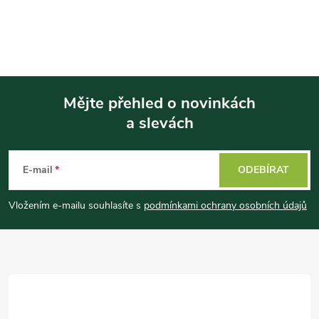
Mějte přehled o novinkách
a slevách
Z
á
E-mail
ODEBÍRAT
p
Vložením e-mailu souhlasíte s
podmínkami ochrany osobních údajů
a
t
í