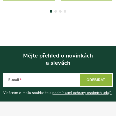
Mějte přehled o novinkách
a slevách
Z
á
E-mail
ODEBÍRAT
p
Vložením e-mailu souhlasíte s
podmínkami ochrany osobních údajů
a