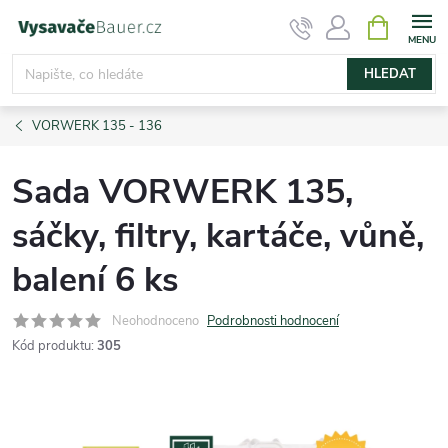
Přejít
NÁKUPNÍ
KOŠÍK
na
obsah
HLEDAT
VORWERK 135 - 136
Sada VORWERK 135,
sáčky, filtry, kartáče, vůně,
balení 6 ks
Neohodnoceno
Podrobnosti hodnocení
Kód produktu:
305