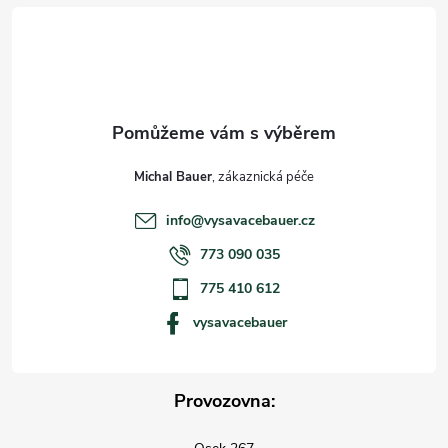
t
í
Michal Bauer
info
@
vysavacebauer.cz
773 090 035
775 410 612
vysavacebauer
Provozovna: