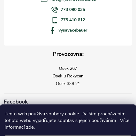
773 090 035
775 410 612
vysavacebauer
Provozovna:
Osek 267
Osek u Rokycan
Osek 338 21
Facebook
Tento web používá soubory cookie. Dalším procházením
tohoto webu vyjadřujete souhlas s jejich používáním.. Více
informací
zde
.