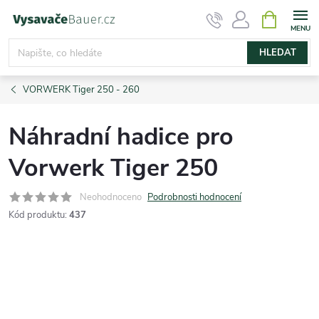
Přejít
NÁKUPNÍ
KOŠÍK
na
obsah
HLEDAT
VORWERK Tiger 250 - 260
Náhradní hadice pro
Vorwerk Tiger 250
Neohodnoceno
Podrobnosti hodnocení
Kód produktu:
437