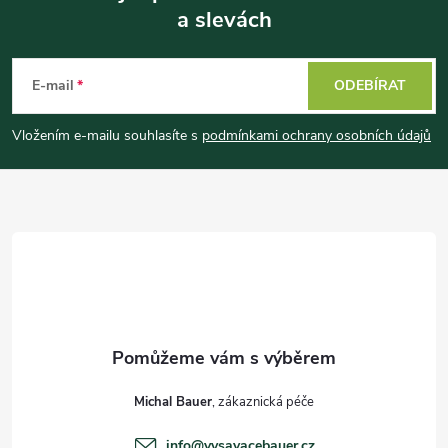
a slevách
Z
á
E-mail
ODEBÍRAT
p
Vložením e-mailu souhlasíte s
podmínkami ochrany osobních údajů
a
t
í
Michal Bauer
info
@
vysavacebauer.cz