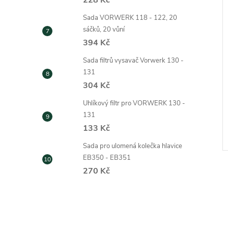
228 Kč
Sada VORWERK 118 - 122, 20
sáčků, 20 vůní
394 Kč
Sada filtrů vysavač Vorwerk 130 -
131
304 Kč
Vorwerk Tiger 251
Náhradní hadice pro Vorwerk
Tiger 250
Uhlíkový filtr pro VORWERK 130 -
299 Kč
131
ZOBRAZIT
ZOBRAZIT
133 Kč
Skladem
Kód:
431
Kód:
437
Sada pro ulomená kolečka hlavice
EB350 - EB351
270 Kč