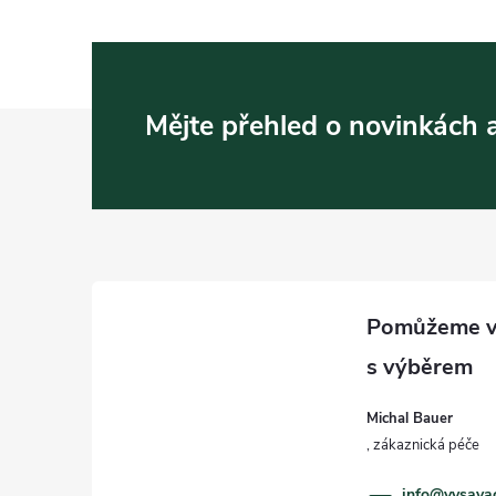
Z
Mějte přehled o novinkách
á
p
a
t
í
Michal Bauer
info
@
vysava