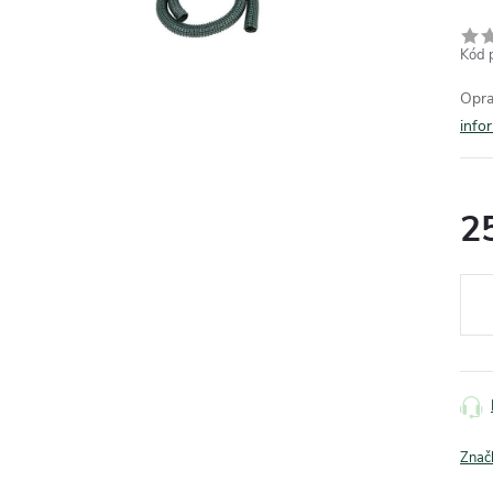
Kód 
Opra
info
2
Měr
cena
Znač