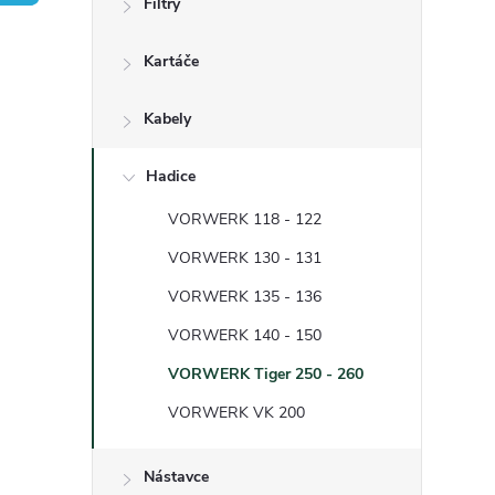
Filtry
t
Kartáče
r
a
Kabely
n
Hadice
VORWERK 118 - 122
n
VORWERK 130 - 131
í
VORWERK 135 - 136
VORWERK 140 - 150
p
VORWERK Tiger 250 - 260
a
VORWERK VK 200
n
Nástavce