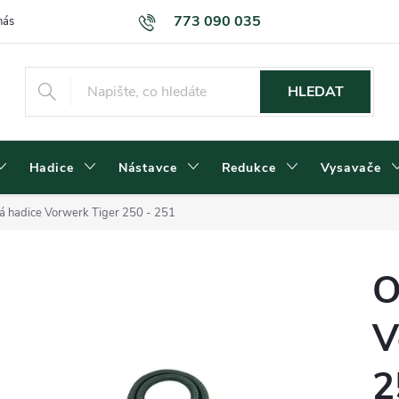
773 090 035
nás
Kontakty
Dodací podmínky
Obchodní podmínky
Podm
HLEDAT
Hadice
Nástavce
Redukce
Vysavače
 hadice Vorwerk Tiger 250 - 251
O
V
2