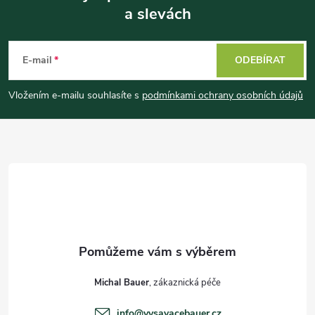
a slevách
Z
á
E-mail
ODEBÍRAT
p
Vložením e-mailu souhlasíte s
podmínkami ochrany osobních údajů
a
t
í
Michal Bauer
info
@
vysavacebauer.cz