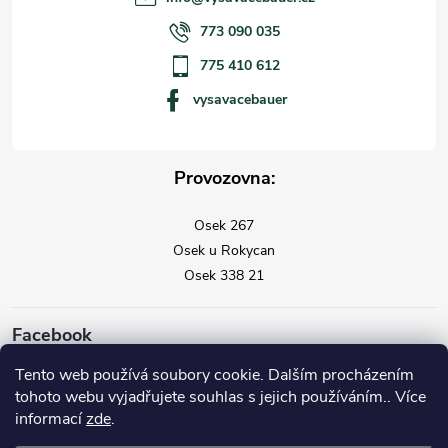
773 090 035
775 410 612
vysavacebauer
Provozovna:
Osek 267
Osek u Rokycan
Osek 338 21
Facebook
Tento web používá soubory cookie. Dalším procházením
tohoto webu vyjadřujete souhlas s jejich používáním.. Více
informací
zde
.