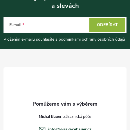
a slevách
Z
á
E-mail
ODEBÍRAT
p
Vložením e-mailu souhlasíte s
podmínkami ochrany osobních údajů
a
t
í
Michal Bauer
info
@
vysavacebauer.cz