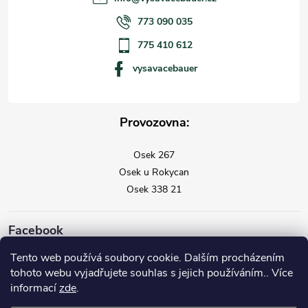
773 090 035
775 410 612
vysavacebauer
Provozovna:
Osek 267
Osek u Rokycan
Osek 338 21
Facebook
Tento web používá soubory cookie. Dalším procházením
tohoto webu vyjadřujete souhlas s jejich používáním.. Více
informací
zde
.