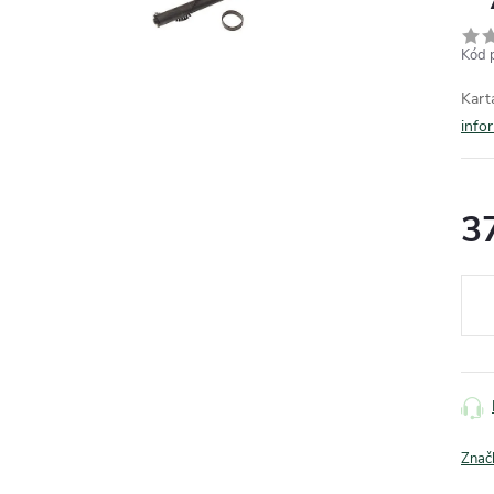
Kód 
Kart
info
3
Měr
cena
Znač