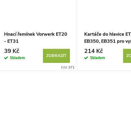
Hnací řemínek Vorwerk ET20
Kartáče do hlavice E
- ET31
EB350, EB351 pro vy
Vorwerk 120 - 135
39 Kč
214 Kč
ZOBRAZIT
Z
Skladem
Skladem
Kód:
371