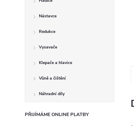
Hadice
e
Nástavce
l
Redukce
Vysavače
Klepače a hlavice
Vůně a čištění
Náhradní díly
PŘIJÍMÁME ONLINE PLATBY
-