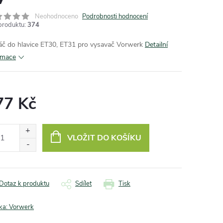
Neohodnoceno
Podrobnosti hodnocení
produktu:
374
áč do hlavice ET30, ET31 pro vysavač Vorwerk
Detailní
rmace
77 Kč
ná
:
VLOŽIT DO KOŠÍKU
Dotaz k produktu
Sdílet
Tisk
ka:
Vorwerk