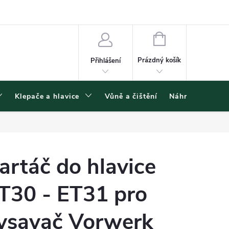
ínky ochrany osobních údajů
NÁKUPNÍ
KOŠÍK
Prázdný košík
Přihlášení
Klepače a hlavice
Vůně a čištění
Náhradní díly
artáč do hlavice
T30 - ET31 pro
ysavač Vorwerk