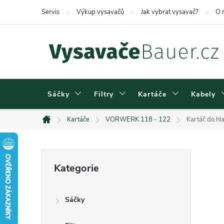
Přejít
Servis
Výkup vysavačů
Jak vybrat vysavač?
O 
na
obsah
Sáčky
Filtry
Kartáče
Kabely
Kartáče
VORWERK 118 - 122
Kartáč do hl
Domů
P
Přeskočit
Kategorie
kategorie
o
Sáčky
s