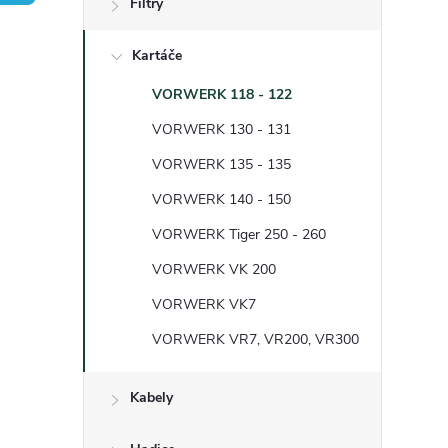
Filtry
t
Kartáče
r
VORWERK 118 - 122
a
VORWERK 130 - 131
n
VORWERK 135 - 135
VORWERK 140 - 150
n
VORWERK Tiger 250 - 260
í
VORWERK VK 200
VORWERK VK7
p
VORWERK VR7, VR200, VR300
a
Kabely
n