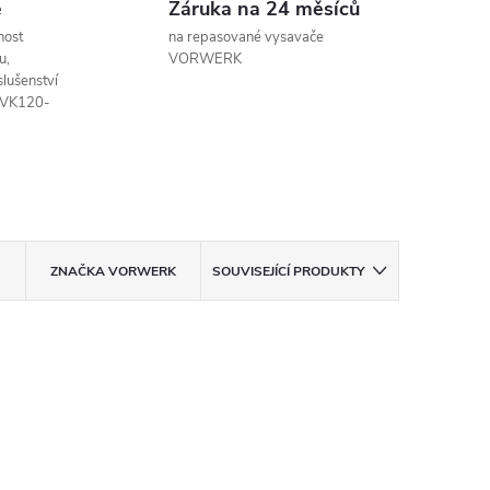
e
Záruka na 24 měsíců
nost
na repasované vysavače
u,
VORWERK
slušenství
o VK120-
ZNAČKA
VORWERK
SOUVISEJÍCÍ PRODUKTY