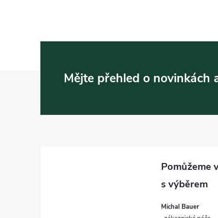
Z
Mějte přehled o novinkách
á
p
a
t
í
Michal Bauer