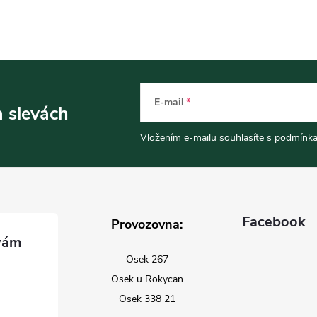
E-mail
a slevách
Vložením e-mailu souhlasíte s
podmínka
Facebook
Provozovna:
Osek 267
Osek u Rokycan
Osek 338 21