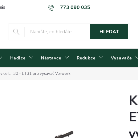
773 090 035
nás
Kontakty
Dodací podmínky
Obchodní podmínky
Podm
HLEDAT
Hadice
Nástavce
Redukce
Vysavače
avice ET30 - ET31 pro vysavač Vorwerk
K
E
v