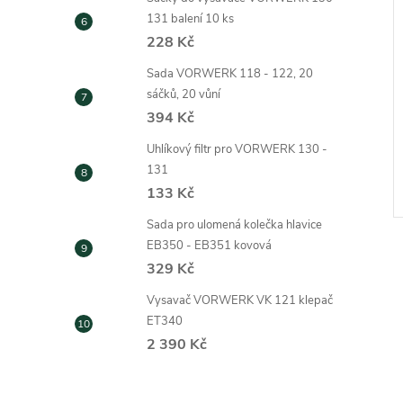
131 balení 10 ks
228 Kč
Sada VORWERK 118 - 122, 20
sáčků, 20 vůní
394 Kč
Uhlíkový filtr pro VORWERK 130 -
131
133 Kč
Sada pro ulomená kolečka hlavice
EB350 - EB351 kovová
329 Kč
Vysavač VORWERK VK 121 klepač
ET340
2 390 Kč