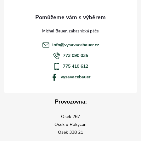
Michal Bauer
info
@
vysavacebauer.cz
773 090 035
775 410 612
vysavacebauer
Provozovna:
Osek 267
Osek u Rokycan
Osek 338 21