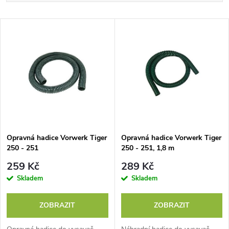
a
Nejdražší
V
Nejprodávanější
z
ý
Abecedně
e
p
n
i
í
s
p
Opravná hadice Vorwerk Tiger
Opravná hadice Vorwerk Tiger
250 - 251
250 - 251, 1,8 m
p
r
259 Kč
289 Kč
r
Skladem
Skladem
o
o
ZOBRAZIT
ZOBRAZIT
d