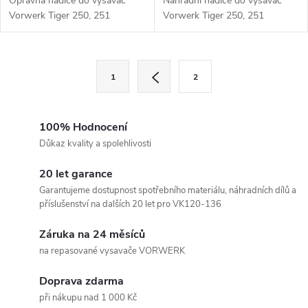
d
Opravná hadice do vysavač
Náhradní hadice do vysavač
u
Vorwerk Tiger 250, 251
Vorwerk Tiger 250, 251
u
k
O
S
k
1
2
t
t
v
t
r
ů
l
á
100% Hodnocení
ů
n
Důkaz kvality a spolehlivosti
á
k
20 let garance
d
o
Garantujeme dostupnost spotřebního materiálu, náhradních dílů a
v
a
příslušenství na dalších 20 let pro VK120-136
á
c
Záruka na 24 měsíců
n
na repasované vysavače VORWERK
í
í
Doprava zdarma
p
při nákupu nad 1 000 Kč