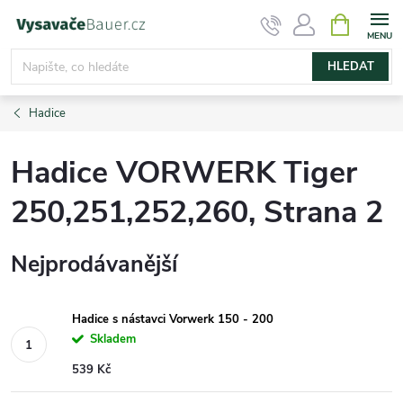
Přejít
NÁKUPNÍ
KOŠÍK
na
obsah
HLEDAT
Hadice
Hadice VORWERK Tiger
250,251,252,260
, Strana 2
Nejprodávanější
Hadice s nástavci Vorwerk 150 - 200
Skladem
539 Kč