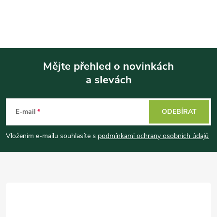
r
v
k
y
Mějte přehled o novinkách
a slevách
Z
v
ý
á
E-mail
ODEBÍRAT
p
p
Vložením e-mailu souhlasíte s
podmínkami ochrany osobních údajů
i
a
s
t
u
í