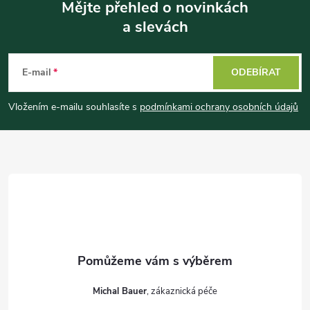
Mějte přehled o novinkách
a slevách
Z
á
E-mail
ODEBÍRAT
p
Vložením e-mailu souhlasíte s
podmínkami ochrany osobních údajů
a
t
í
Michal Bauer