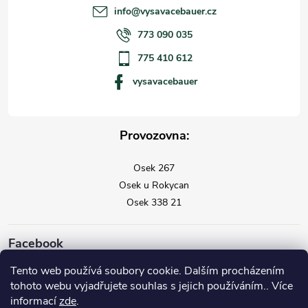
info
@
vysavacebauer.cz
773 090 035
775 410 612
vysavacebauer
Provozovna:
Osek 267
Osek u Rokycan
Osek 338 21
Facebook
Tento web používá soubory cookie. Dalším procházením
tohoto webu vyjadřujete souhlas s jejich používáním.. Více
informací
zde
.