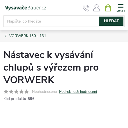
Přejít
NÁKUPNÍ
KOŠÍK
na
obsah
HLEDAT
VORWERK 130 - 131
Nástavec k vysávání
chlupů s výřezem pro
VORWERK
Neohodnoceno
Podrobnosti hodnocení
Kód produktu:
596