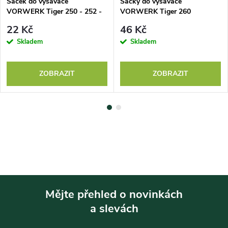
Sáček do vysavače
Sáčky do vysavače
VORWERK Tiger 250 - 252 -
VORWERK Tiger 260
1ks
22 Kč
46 Kč
Skladem
Skladem
ZOBRAZIT
ZOBRAZIT
Mějte přehled o novinkách
a slevách
Z