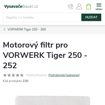
Přejít
NÁKUPNÍ
KOŠÍK
na
obsah
HLEDAT
VORWERK Tiger 250 - 260
Motorový filtr pro
VORWERK Tiger 250 -
252
Neohodnoceno
Podrobnosti hodnocení
Kód produktu:
230