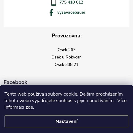
775 410 612
vysavacebauer
Provozovna:
Osek 267
Osek u Rokycan
Osek 338 21
Facebook
Tento web používá soubory cookie. Dalším procházením
tohoto webu vyjadřujete souhlas s jejich používáním.. Více
informací
zde
.
Nastavení