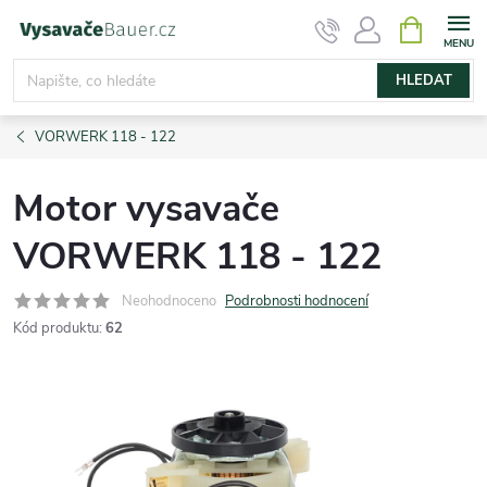
Přejít
NÁKUPNÍ
KOŠÍK
na
obsah
HLEDAT
VORWERK 118 - 122
Motor vysavače
VORWERK 118 - 122
Neohodnoceno
Podrobnosti hodnocení
Kód produktu:
62