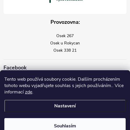
Provozovna:
Osek 267
Osek u Rokycan
Osek 338 21
Facebook
Tento web používá soubory cookie. Dalším procházením
tohoto webu vyjadřujete souhlas s jejich používáním.. Více
informací
zde
.
Nastavení
Copyright 2026
Vysavače Vorwerk
. Všechna práva vyhrazena.
Souhlasím
Vytvořil Shoptet