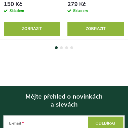
150 Kč
279 Kč
Skladem
Skladem
ZOBRAZIT
ZOBRAZIT
Mějte přehled o novinkách
a slevách
Z
á
E-mail
ODEBÍRAT