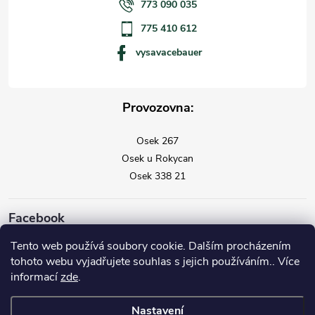
773 090 035
775 410 612
vysavacebauer
Provozovna:
Osek 267
Osek u Rokycan
Osek 338 21
Facebook
Tento web používá soubory cookie. Dalším procházením
tohoto webu vyjadřujete souhlas s jejich používáním.. Více
informací
zde
.
Nastavení