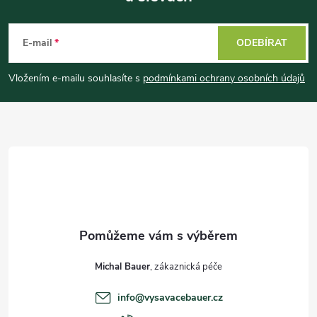
Z
á
E-mail
ODEBÍRAT
p
Vložením e-mailu souhlasíte s
podmínkami ochrany osobních údajů
a
t
í
Michal Bauer
info
@
vysavacebauer.cz