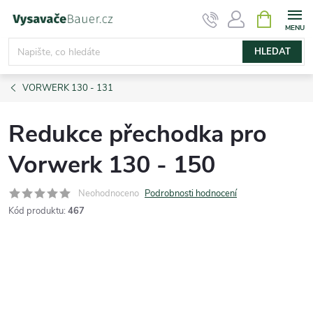
Přejít
NÁKUPNÍ
KOŠÍK
na
obsah
HLEDAT
VORWERK 130 - 131
Redukce přechodka pro
Vorwerk 130 - 150
Neohodnoceno
Podrobnosti hodnocení
Kód produktu:
467