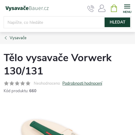
Přejít
NÁKUPNÍ
KOŠÍK
na
obsah
HLEDAT
Vysavače
Tělo vysavače Vorwerk
130/131
Neohodnoceno
Podrobnosti hodnocení
Kód produktu:
660