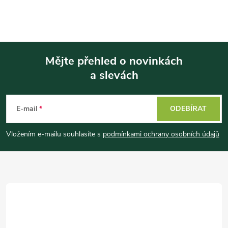
Mějte přehled o novinkách
a slevách
Z
á
E-mail
ODEBÍRAT
p
Vložením e-mailu souhlasíte s
podmínkami ochrany osobních údajů
a
t
í