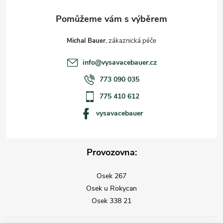
Michal Bauer
info
@
vysavacebauer.cz
773 090 035
775 410 612
vysavacebauer
Provozovna:
Osek 267
Osek u Rokycan
Osek 338 21