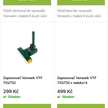
o
d
d
Vůně citronová do vysavače
Vůně lesní do vysavače
u
Vorwerk v balení 6 kusů vůní
Vorwerk v balení 6 kusů vůní
u
k
k
t
t
ů
ů
Zapravovač Vorwerk VTF
Zapravovač Vorwerk VTF
731/732
731/732 s redukcí k
VK130/131
299 Kč
499 Kč
Skladem
Skladem