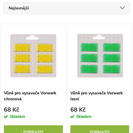
Ř
Nejlevnější
a
Nejdražší
V
Nejprodávanější
z
ý
Abecedně
e
p
n
i
í
s
p
Vůně pro vysavače Vorwerk
Vůně pro vysavače Vorwerk
citronová
lesní
p
r
68 Kč
68 Kč
r
Skladem
Skladem
o
ZOBRAZIT
ZOBRAZIT