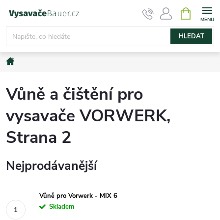
Přejít
NÁKUPNÍ
KOŠÍK
na
obsah
HLEDAT
Domů
Vůně a čištění pro
vysavače VORWERK
,
Strana 2
Nejprodávanější
Vůně pro Vorwerk - MIX 6
Skladem