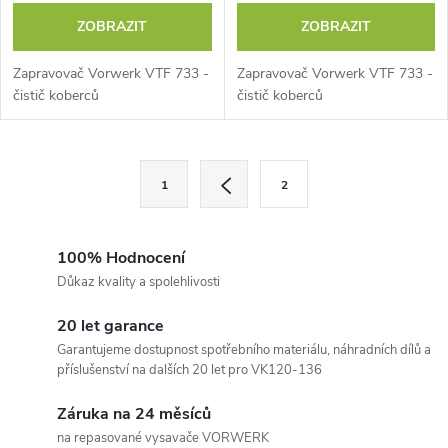
ZOBRAZIT
ZOBRAZIT
Zapravovač Vorwerk VTF 733 -
Zapravovač Vorwerk VTF 733 -
čistič koberců
čistič koberců
O
S
1
2
t
v
r
l
á
100% Hodnocení
n
Důkaz kvality a spolehlivosti
á
k
20 let garance
d
o
Garantujeme dostupnost spotřebního materiálu, náhradních dílů a
v
a
příslušenství na dalších 20 let pro VK120-136
á
c
Záruka na 24 měsíců
n
na repasované vysavače VORWERK