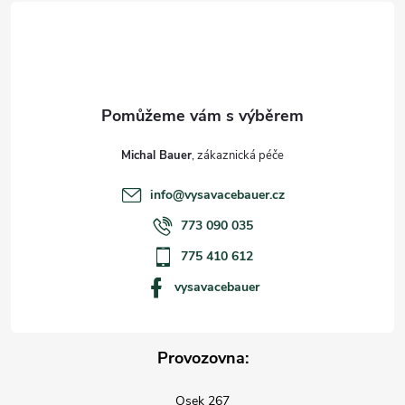
t
u
í
Michal Bauer
info
@
vysavacebauer.cz
773 090 035
775 410 612
vysavacebauer
Provozovna:
Osek 267