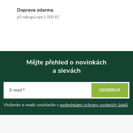
í
í
Doprava zdarma
p
při nákupu nad 1 000 Kč
r
v
k
y
Mějte přehled o novinkách
a slevách
Z
v
ý
á
E-mail
ODEBÍRAT
p
p
Vložením e-mailu souhlasíte s
podmínkami ochrany osobních údajů
i
a
s