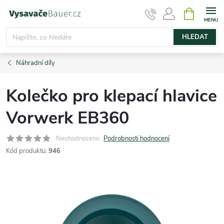
Přejít
NÁKUPNÍ
KOŠÍK
na
obsah
HLEDAT
Náhradní díly
Kolečko pro klepací hlavice
Vorwerk EB360
Neohodnoceno
Podrobnosti hodnocení
Kód produktu:
946