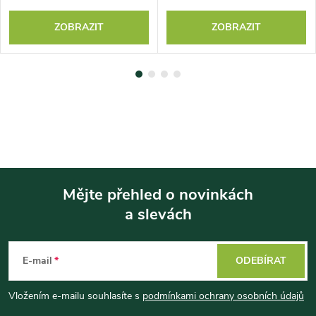
ZOBRAZIT
ZOBRAZIT
Mějte přehled o novinkách
a slevách
Z
á
E-mail
ODEBÍRAT
p
Vložením e-mailu souhlasíte s
podmínkami ochrany osobních údajů